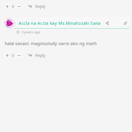
0
Reply
Accla na Accla kay Ms.Minatozaki Sana
3 years ago
hala! sanaol. magstustudy narin ako ng math
0
Reply