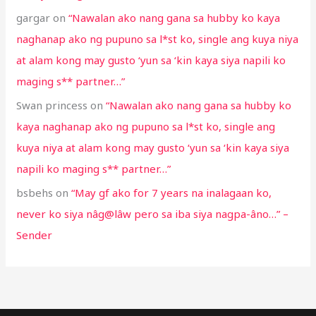
gargar
on
“Nawalan ako nang gana sa hubby ko kaya
naghanap ako ng pupuno sa l*st ko, single ang kuya niya
at alam kong may gusto ‘yun sa ‘kin kaya siya napili ko
maging s** partner…”
Swan princess
on
“Nawalan ako nang gana sa hubby ko
kaya naghanap ako ng pupuno sa l*st ko, single ang
kuya niya at alam kong may gusto ‘yun sa ‘kin kaya siya
napili ko maging s** partner…”
bsbehs
on
“May gf ako for 7 years na inalagaan ko,
never ko siya nâg@lâw pero sa iba siya nagpa-âno…” –
Sender