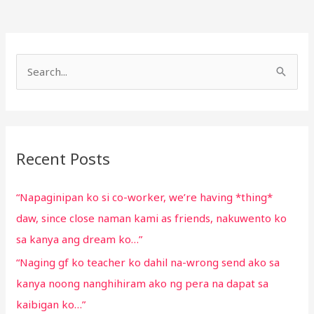
S
e
a
r
Recent Posts
c
h
“Napaginipan ko si co-worker, we’re having *thing*
f
daw, since close naman kami as friends, nakuwento ko
o
sa kanya ang dream ko…”
r
“Naging gf ko teacher ko dahil na-wrong send ako sa
:
kanya noong nanghihiram ako ng pera na dapat sa
kaibigan ko…”