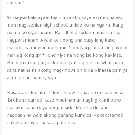
naman.”
Sa pag-aakalang aantayin niya ako kaya excited na ako
‘non mag-senior high school. Iniisip ko na nga rin kung
paano ko siya sagutin. But all of a sudden hindi na siya
nagparamdam. Akala ko noong una busy lang kase
malapit na moving up namin ‘non. Nagulat na lang ako at
narinig kong girlfriend niya na ‘yong isa kong kaklase.
Hindi man lang niya ako binigyan ng hint or what para
sana nauna na akong mag-move on diba. Pinaasa pa niya
akong mag-aantay siya.
Nasaktan ako ‘non. I don’t know if that is considered as
‘broken hearted’ kase hindi naman naging kami pero
masakit talaga siya deep inside. Months din ang
nagdaan na wala akong ganang kumilos. Nakakatamad ,
nakakaantok at nakakapanghina.