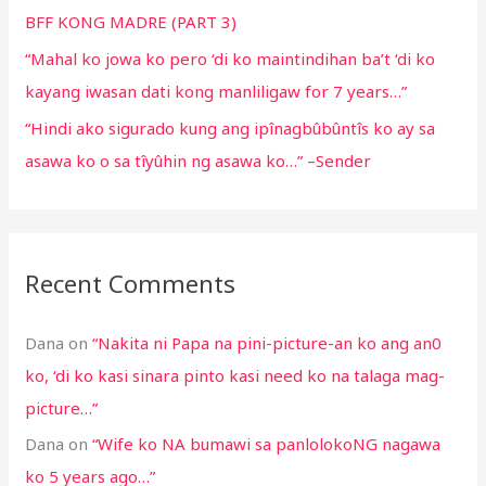
BFF KONG MADRE (PART 3)
“Mahal ko jowa ko pero ‘di ko maintindihan ba’t ‘di ko
kayang iwasan dati kong manliligaw for 7 years…”
“Hindi ako sigurado kung ang ipînagbûbûntîs ko ay sa
asawa ko o sa tîyûhin ng asawa ko…” –Sender
Recent Comments
Dana
on
“Nakita ni Papa na pini-picture-an ko ang an0
ko, ‘di ko kasi sinara pinto kasi need ko na talaga mag-
picture…”
Dana
on
“Wife ko NA bumawi sa panlolokoNG nagawa
ko 5 years ago…”