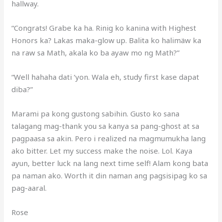
hallway.
“Congrats! Grabe ka ha. Rinig ko kanina with Highest
Honors ka? Lakas maka-glow up. Balita ko halimäw ka
na raw sa Math, akala ko ba ayaw mo ng Math?”
“Well hahaha dati ‘yon. Wala eh, study first kase dapat
diba?”
Marami pa kong gustong sabihin. Gusto ko sana
talagang mag-thank you sa kanya sa pang-ghost at sa
pagpaasa sa akin. Pero i realized na magmumukha lang
ako bitter. Let my success make the noise. Lol. Kaya
ayun, better luck na lang next time self! Alam kong bata
pa naman ako. Worth it din naman ang pagsisipag ko sa
pag-aaral.
Rose