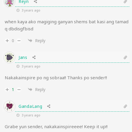
Reyn
3 years ago
when kaya ako magiging ganyan shems bat kasi ang tamad
q dbdisgfbisd
0
Reply
Jans
3 years ago
Nakakainspire po ng sobraa!! Thanks po sender!!
1
Reply
GandaLang
3 years ago
Grabe yun sender, nakakainspireeee! Keep it up!!