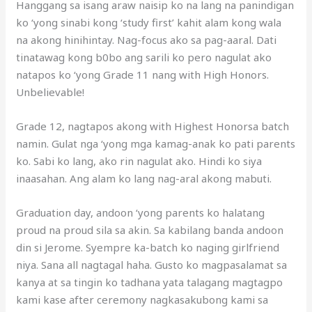
Hanggang sa isang araw naisip ko na lang na panindigan
ko ‘yong sinabi kong ‘study first’ kahit alam kong wala
na akong hinihintay. Nag-focus ako sa pag-aaral. Dati
tinatawag kong b0bo ang sarili ko pero nagulat ako
natapos ko ‘yong Grade 11 nang with High Honors.
Unbelievable!
Grade 12, nagtapos akong with Highest Honorsa batch
namin. Gulat nga ‘yong mga kamag-anak ko pati parents
ko. Sabi ko lang, ako rin nagulat ako. Hindi ko siya
inaasahan. Ang alam ko lang nag-aral akong mabuti.
Graduation day, andoon ‘yong parents ko halatang
proud na proud sila sa akin. Sa kabilang banda andoon
din si Jerome. Syempre ka-batch ko naging girlfriend
niya. Sana all nagtagal haha. Gusto ko magpasalamat sa
kanya at sa tingin ko tadhana yata talagang magtagpo
kami kase after ceremony nagkasakubong kami sa