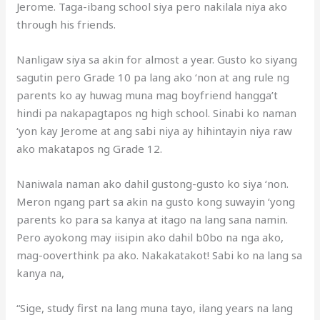
Jerome. Taga-ibang school siya pero nakilala niya ako
through his friends.
Nanligaw siya sa akin for almost a year. Gusto ko siyang
sagutin pero Grade 10 pa lang ako ‘non at ang rule ng
parents ko ay huwag muna mag boyfriend hangga’t
hindi pa nakapagtapos ng high school. Sinabi ko naman
‘yon kay Jerome at ang sabi niya ay hihintayin niya raw
ako makatapos ng Grade 12.
Naniwala naman ako dahil gustong-gusto ko siya ‘non.
Meron ngang part sa akin na gusto kong suwayin ‘yong
parents ko para sa kanya at itago na lang sana namin.
Pero ayokong may iisipin ako dahil b0bo na nga ako,
mag-ooverthink pa ako. Nakakatakot! Sabi ko na lang sa
kanya na,
“Sige, study first na lang muna tayo, ilang years na lang