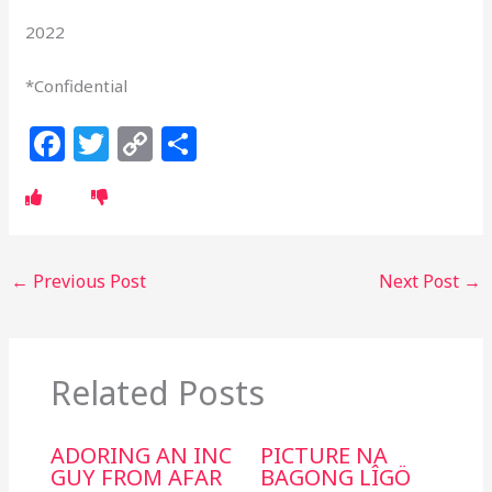
2022
*Confidential
F
T
C
S
a
w
o
h
c
itt
p
ar
e
e
y
e
b
r
Li
←
Previous Post
Next Post
→
o
n
o
k
k
Related Posts
ADORING AN INC
PICTURE NA
GUY FROM AFAR
BAGONG LÎGÖ