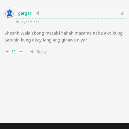
gargar
2 years ago
Sheshh Wala akong masabi hahah masama naba ako kung
Sabihin kung okay lang ang ginawa niya?
11
Reply