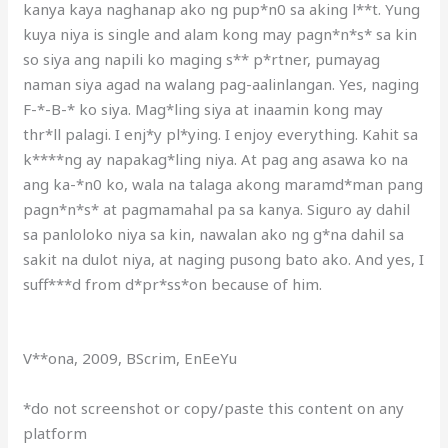
kanya kaya naghanap ako ng pup*n0 sa aking l**t. Yung
kuya niya is single and alam kong may pagn*n*s* sa kin
so siya ang napili ko maging s** p*rtner, pumayag
naman siya agad na walang pag-aalinlangan. Yes, naging
F-*-B-* ko siya. Mag*ling siya at inaamin kong may
thr*ll palagi. I enj*y pl*ying. I enjoy everything. Kahit sa
k****ng ay napakag*ling niya. At pag ang asawa ko na
ang ka-*n0 ko, wala na talaga akong maramd*man pang
pagn*n*s* at pagmamahal pa sa kanya. Siguro ay dahil
sa panloloko niya sa kin, nawalan ako ng g*na dahil sa
sakit na dulot niya, at naging pusong bato ako. And yes, I
suff***d from d*pr*ss*on because of him.
V**ona, 2009, BScrim, EnEeYu
*do not screenshot or copy/paste this content on any
platform