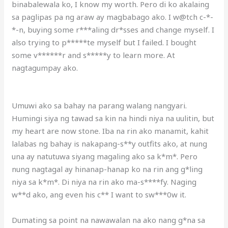
binabalewala ko, I know my worth. Pero di ko akalaing
sa paglipas pa ng araw ay magbabago ako. I w@tch c-*-
*-n, buying some r***aling dr*sses and change myself. I
also trying to p*****te myself but I failed. I bought
some v******r and s*****y to learn more. At
nagtagumpay ako.
Umuwi ako sa bahay na parang walang nangyari.
Humingi siya ng tawad sa kin na hindi niya na uulitin, but
my heart are now stone. Iba na rin ako manamit, kahit
lalabas ng bahay is nakapang-s**y outfits ako, at nung
una ay natutuwa siyang magaling ako sa k*m*. Pero
nung nagtagal ay hinanap-hanap ko na rin ang g*ling
niya sa k*m*. Di niya na rin ako ma-s****fy. Naging
w**d ako, ang even his c** I want to sw***0w it.
Dumating sa point na nawawalan na ako nang g*na sa