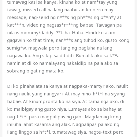
tumawag kasi sa kanya, kinuha ko at nam*tay yung
tawag, missed call na lang naabutan ko pero may
message, nag-send ng n***s ng ph***s ng p**h*y at
kat***n, video ng nagsas*r***ng babae. Tawagan pa
nila is mommy/daddy. P*tcha. Haha. Hindi ko alam
gagawin ko that time, nan***s ang tuhod ko, gusto kong
sumig*w, magwala pero tanging pagluha na lang
nagawa ko. Ang sikip sa dibdib. Bumalik ako sa k**a
namin at di ko namalayang nakaidlip na pala ako sa
sobrang bigat ng mata ko.
Di ko pinahalata sa kanya at nagpaka-martyr ako, naulit
nang naulit yung nangyari. At may hino-h*t*l na siyang
babae. At kinumpronta ko na siya. At tama nga ako, di
ko maibigay ang gusto niya. Lumayas ako sa bahay at
nag-h*t*l para magpalipas ng gabi. Magdamag kong
iniluha lahat kasama ang alak. Nagpalipas pa ako ng
ilang linggo sa h*t*l, tumatawag siya, nagte-text pero