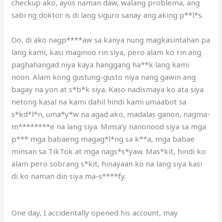
checkup ako, ayos naman daw, walang problema, ang
sabi ng doktor is di lang siguro sanay ang aking p**l*s.
Oo, di ako nagp****aw sa kanya nung magkasintahan pa
lang kami, kasi maginoo rin siya, pero alam ko rin ang
paghahangad niya kaya hanggang ha**k lang kami
noon. Alam kong gustung-gusto niya nang gawin ang
bagay na yon at s*b*k siya. Kaso nadismaya ko ata siya
netong kasal na kami dahil hindi kami umaabot sa
s*kd*l*n, uma*y*w na agad ako, madalas ganon, nagma-
m********e na lang siya. Minsa’y nanonood siya sa mga
p*** mga babaeng magag*l*ng sa k**a, mga babae
minsan sa TikTok at mga nags*s*yaw. Mas*kit, hindi ko
alam pero sobrang s*kit, hinayaan ko na lang siya kasi
di ko naman din siya ma-s****fy.
One day, I accidentally opened his account, may