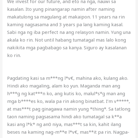
We invest for our future, and eto na nga, nauwi sa
kasalan. Ito yung pinangarap namin after naming
makatulong sa magulang at makaipon. 11 years na rin
kaming nagsasama and 3 years pa lang kaming kasal.
Sabi nga ng iba perfect na ang relasyon namin. Yung una
akala ko rin. Not until habang tumatagal mas lalo kong
nakikita mga pagbabago sa kanya. Siguro ay kasalanan
ko rin.
Pagdating kasi sa m***ng l*v€, mahina ako, kulang ako.
Hindi ako magaling, alam ko yun. Maganda man ang
h***g ng kat***n ko, ang kutis ko, malul*s*g man ang
mga b****es ko, wala pa rin akong binatbat. I’m v*****,
at mas***t pag ginagawa namin yung *thing*. Sa tatlong
taon naming pagsasama hindi ako tumatagal sa k**a
kasi ang l*k* ng an0 niya, mas***t sa kin, kahit ilang
beses na kaming nag-m**e l*v€, mas**it pa rin. Nagpa-