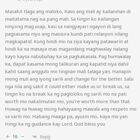
Masakit tlaga ang maloko, Kaso ang mali ay kailanman di
maitatama nag isa pang mali. Sa tingin ko kailangan
ninyong mag usap, kasi sa nangyayari ngayon di lang
pagsasama niyo ang masisira kundi pati relasyon nilang
magkapatid. Kung hindi mo na siya kayang patawarin at
hindi ka na masaya mas magandang maghiwalay nalang
kayo kaysa nabubuhay ka sa pagkakasala. Pag humiwalay
ka, dapat kasama mong talikuran ang kapatid niya dahil
kahit saang anggulo mo tingnan mali talaga yan. Hanapin
mong muli ang iyong sarili and change for the better. Sabi
nga nila ang sakit it could either make us or break us, sa
tingin ko na break ka ng pagloloko ng sarili mo na pati
worth mo nakalimutan mo, you’re worth more than that.
Huwag na huwag mong hahayaang mawala ang respeto mo
sa sarili mo. Habang maaga pa, ayusin mo, kaya mo yan.
Hingi ka ng guidance kay Lord. God bless you
16
Reply