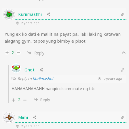
Kuriimashhi
2 years ago
Yung ex ko dati e maliit na payat pa.. laki laki ng katawan
alagang gym.. tapos yung bimby e pisot.
2
Reply
Ghot
Reply to
Kuriimashhi
2 years ago
HAHAHAHAHAHH nangdi discriminate ng tite
2
Reply
Mimi
2 years ago