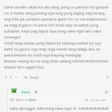
Same sender akala ko ako lang, yung sa partner ko ganyan
rin 2 inches lang parang siya lang yung laging nag eenjoy,
ang bilis pa Labasan syempre gusto ko rin ma experience
na mag orgasm rin pero teh hindi niya na aabot yung
sukdulan, kaya pag tapos siya yung naka ngiti ako naka
simangot.
Hindi lang naman yung habol ko sakanya mahal ko siya
kahit na ganon siya may mga needs lang talaga ako na
pakiramdam ko hindi niya kayang maibigay.
Minsan naiisip ko na mag dildo nalang HAHAHAHAHAHAH
atleast don sagad chos.
0
Reply
Remi
Reply to
Mimi
2 years ago
haha diponggol, dami kong tawa sayo te ..hahahahahahahah