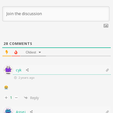
28
COMMENTS
Oldest
cyk
2 years ago
1
Reply
Assej