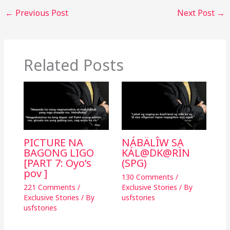
b
r
Li
←
Previous Post
Next Post
→
o
n
o
k
k
Related Posts
PICTURE NA
NÁBÄLÎW SA
BAGONG LIGO
KÁL@DK@RÌN
[PART 7: Oyo’s
(SPG)
pov ]
130 Comments
/
221 Comments
/
Exclusive Stories
/ By
Exclusive Stories
/ By
usfstories
usfstories