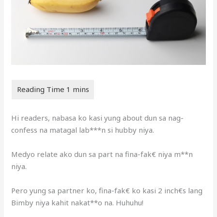
Hi readers, nabasa ko kasi yung about dun sa nag-
confess na matagal lab***n si hubby niya.
Medyo relate ako dun sa part na fina-fak€ niya m**n
niya.
Pero yung sa partner ko, fina-fak€ ko kasi 2 inch€s lang
Bimby niya kahit nakat**o na. Huhuhu!