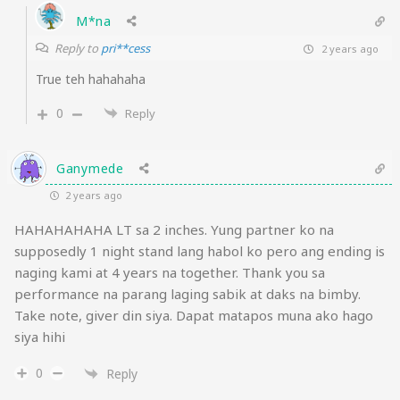
M*na
Reply to
pri**cess
2 years ago
True teh hahahaha
0
Reply
Ganymede
2 years ago
HAHAHAHAHA LT sa 2 inches. Yung partner ko na
supposedly 1 night stand lang habol ko pero ang ending is
naging kami at 4 years na together. Thank you sa
performance na parang laging sabik at daks na bimby.
Take note, giver din siya. Dapat matapos muna ako hago
siya hihi
0
Reply