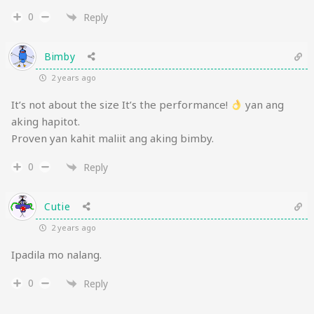
0
Reply
Bimby
2 years ago
It’s not about the size It’s the performance!
yan ang
aking hapitot.
Proven yan kahit maliit ang aking bimby.
0
Reply
Cutie
2 years ago
Ipadila mo nalang.
0
Reply