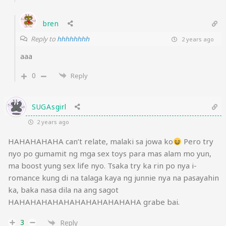
bren
Reply to
hhhhhhhh
2 years ago
aaa
0
Reply
SUGAsgirl
2 years ago
HAHAHAHAHA can’t relate, malaki sa jowa ko
Pero try
nyo po gumamit ng mga sex toys para mas alam mo yun,
ma boost yung sex life nyo. Tsaka try ka rin po nya i-
romance kung di na talaga kaya ng junnie nya na pasayahin
ka, baka nasa dila na ang sagot
HAHAHAHAHAHAHAHAHAHAHAHA grabe bai.
3
Reply