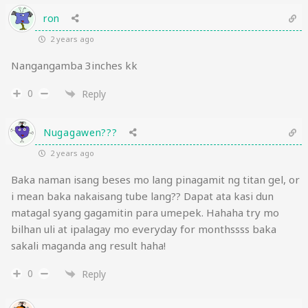
ron
2 years ago
Nangangamba 3inches kk
0
Reply
Nugagawen???
2 years ago
Baka naman isang beses mo lang pinagamit ng titan gel, or
i mean baka nakaisang tube lang?? Dapat ata kasi dun
matagal syang gagamitin para umepek. Hahaha try mo
bilhan uli at ipalagay mo everyday for monthssss baka
sakali maganda ang result haha!
0
Reply