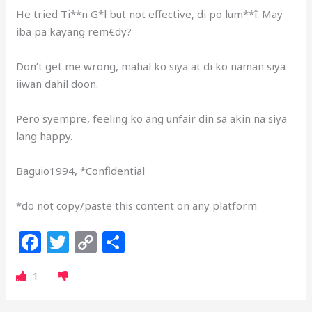
He tried Ti**n G*l but not effective, di po lum**î. May
iba pa kayang rem€dy?
Don’t get me wrong, mahal ko siya at di ko naman siya
iiwan dahil doon.
Pero syempre, feeling ko ang unfair din sa akin na siya
lang happy.
Baguio1994, *Confidential
*do not copy/paste this content on any platform
F
T
C
S
a
w
o
h
1
c
itt
p
ar
e
e
y
e