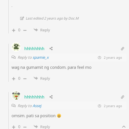
.
Last edited 2 years ago by Doc.M
0
Reply
hhhhhhhh
Reply to
spamie_x
2 years ago
wag na gumamit ng condom. para feel mo
0
Reply
hhhhhhhh
Reply to
Assej
2 years ago
omsim. pati sa position
0
Reply