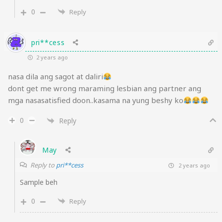
0
Reply
pri**cess
2 years ago
nasa dila ang sagot at daliri
dont get me wrong maraming lesbian ang partner ang
mga nasasatisfied doon..kasama na yung beshy ko
0
Reply
May
Reply to
pri**cess
2 years ago
Sample beh
0
Reply