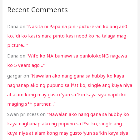
Recent Comments
Dana
on
“Nakita ni Papa na pini-picture-an ko ang an0
ko, ‘di ko kasi sinara pinto kasi need ko na talaga mag-
picture…”
Dana
on
“Wife ko NA bumawi sa panlolokoNG nagawa
ko 5 years ago…”
gargar
on
“Nawalan ako nang gana sa hubby ko kaya
naghanap ako ng pupuno sa l*st ko, single ang kuya niya
at alam kong may gusto ‘yun sa ‘kin kaya siya napili ko
maging s** partner…”
Swan princess
on
“Nawalan ako nang gana sa hubby ko
kaya naghanap ako ng pupuno sa l*st ko, single ang
kuya niya at alam kong may gusto ‘yun sa ‘kin kaya siya