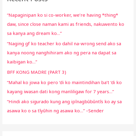
h
“Napaginipan ko si co-worker, we’re having *thing*
f
daw, since close naman kami as friends, nakuwento ko
o
sa kanya ang dream ko…”
r
“Naging gf ko teacher ko dahil na-wrong send ako sa
:
kanya noong nanghihiram ako ng pera na dapat sa
kaibigan ko…”
BFF KONG MADRE (PART 3)
“Mahal ko jowa ko pero ‘di ko maintindihan ba’t ‘di ko
kayang iwasan dati kong manliligaw for 7 years…”
“Hindi ako sigurado kung ang ipînagbûbûntîs ko ay sa
asawa ko o sa tîyûhin ng asawa ko…” –Sender