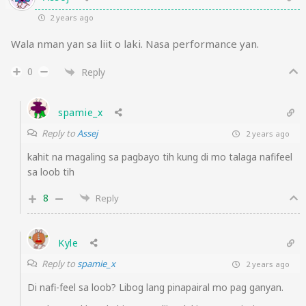
2 years ago
Wala nman yan sa liit o laki. Nasa performance yan.
0
Reply
spamie_x
Reply to
Assej
2 years ago
kahit na magaling sa pagbayo tih kung di mo talaga nafifeel
sa loob tih
8
Reply
Kyle
Reply to
spamie_x
2 years ago
Di nafi-feel sa loob? Libog lang pinapairal mo pag ganyan.