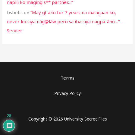
napili ko maging s** partner…”
bsbehs
on
“May gf ako for 7 years na inalagaan ko,
never ko siya nâg@lâw pero sa iba siya nagpa-âno…” –
Sender
Terms
Privacy Policy
28
Copyright © 2026 University Secret Files