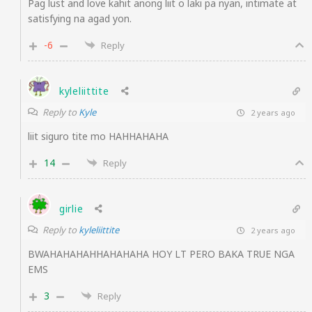
Pag lust and love kahit anong liit o laki pa nyan, intimate at
satisfying na agad yon.
-6
Reply
kyleliittite
Reply to
Kyle
2 years ago
liit siguro tite mo HAHHAHAHA
14
Reply
girlie
Reply to
kyleliittite
2 years ago
BWAHAHAHAHHAHAHAHA HOY LT PERO BAKA TRUE NGA
EMS
3
Reply