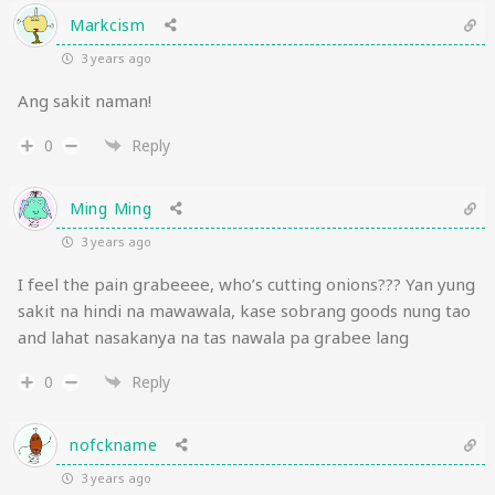
Markcism
3 years ago
Ang sakit naman!
0
Reply
Ming Ming
3 years ago
I feel the pain grabeeee, who’s cutting onions??? Yan yung
sakit na hindi na mawawala, kase sobrang goods nung tao
and lahat nasakanya na tas nawala pa grabee lang
0
Reply
nofckname
3 years ago