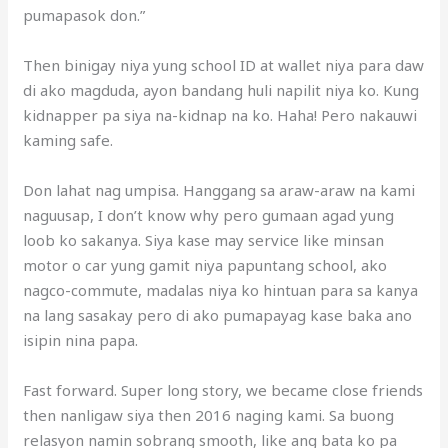
pumapasok don.”
Then binigay niya yung school ID at wallet niya para daw
di ako magduda, ayon bandang huli napilit niya ko. Kung
kidnapper pa siya na-kidnap na ko. Haha! Pero nakauwi
kaming safe.
Don lahat nag umpisa. Hanggang sa araw-araw na kami
naguusap, I don’t know why pero gumaan agad yung
loob ko sakanya. Siya kase may service like minsan
motor o car yung gamit niya papuntang school, ako
nagco-commute, madalas niya ko hintuan para sa kanya
na lang sasakay pero di ako pumapayag kase baka ano
isipin nina papa.
Fast forward. Super long story, we became close friends
then nanligaw siya then 2016 naging kami. Sa buong
relasyon namin sobrang smooth, like ang bata ko pa