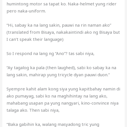
humintong motor sa tapat ko. Naka-helmet yung rider
pero naka-uniform.
“Hi, sabay ka na lang sakin, pauwi na rin naman ako”
(translated from Bisaya, nakakaintindi ako ng Bisaya but
I can’t speak their language)
So I respond na lang ng “Ano”? tas sabi niya,
“Ay tagalog ka pala (then laughed), sabi ko sabay ka na
lang sakin, mahirap yung tricycle dyan pauwi duon.”
Syempre kahit alam kong siya yung kapitbahay namin di
ako pumayag, sabi ko na maghihintay na lang ako,
mahabang usapan pa yung nangyari, kino-convince niya
talaga ako. Then sabi niya,
“Baka gabihin ka, walang masyadong tric yung