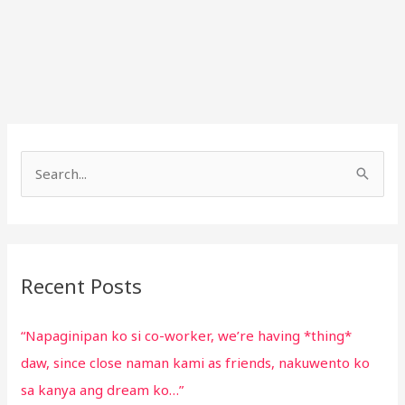
S
e
a
r
Recent Posts
c
h
“Napaginipan ko si co-worker, we’re having *thing*
f
daw, since close naman kami as friends, nakuwento ko
o
sa kanya ang dream ko…”
r