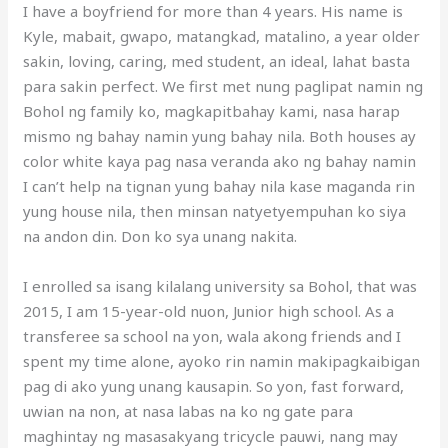
I have a boyfriend for more than 4 years. His name is
Kyle, mabait, gwapo, matangkad, matalino, a year older
sakin, loving, caring, med student, an ideal, lahat basta
para sakin perfect. We first met nung paglipat namin ng
Bohol ng family ko, magkapitbahay kami, nasa harap
mismo ng bahay namin yung bahay nila. Both houses ay
color white kaya pag nasa veranda ako ng bahay namin
I can’t help na tignan yung bahay nila kase maganda rin
yung house nila, then minsan natyetyempuhan ko siya
na andon din. Don ko sya unang nakita.
I enrolled sa isang kilalang university sa Bohol, that was
2015, I am 15-year-old nuon, Junior high school. As a
transferee sa school na yon, wala akong friends and I
spent my time alone, ayoko rin namin makipagkaibigan
pag di ako yung unang kausapin. So yon, fast forward,
uwian na non, at nasa labas na ko ng gate para
maghintay ng masasakyang tricycle pauwi, nang may