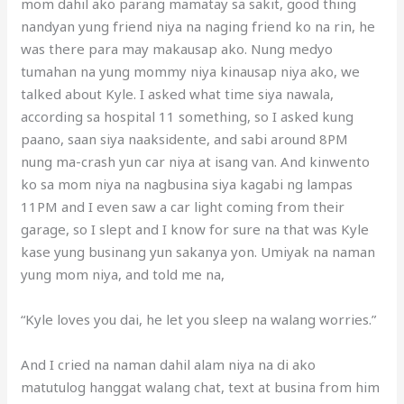
mom dahil ako parang mamatay sa sakit, good thing
nandyan yung friend niya na naging friend ko na rin, he
was there para may makausap ako. Nung medyo
tumahan na yung mommy niya kinausap niya ako, we
talked about Kyle. I asked what time siya nawala,
according sa hospital 11 something, so I asked kung
paano, saan siya naaksidente, and sabi around 8PM
nung ma-crash yun car niya at isang van. And kinwento
ko sa mom niya na nagbusina siya kagabi ng lampas
11PM and I even saw a car light coming from their
garage, so I slept and I know for sure na that was Kyle
kase yung businang yun sakanya yon. Umiyak na naman
yung mom niya, and told me na,
“Kyle loves you dai, he let you sleep na walang worries.”
And I cried na naman dahil alam niya na di ako
matutulog hanggat walang chat, text at busina from him