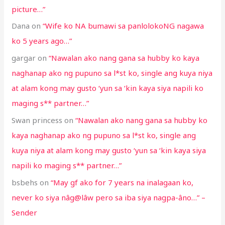
picture…”
Dana
on
“Wife ko NA bumawi sa panlolokoNG nagawa
ko 5 years ago…”
gargar
on
“Nawalan ako nang gana sa hubby ko kaya
naghanap ako ng pupuno sa l*st ko, single ang kuya niya
at alam kong may gusto ‘yun sa ‘kin kaya siya napili ko
maging s** partner…”
Swan princess
on
“Nawalan ako nang gana sa hubby ko
kaya naghanap ako ng pupuno sa l*st ko, single ang
kuya niya at alam kong may gusto ‘yun sa ‘kin kaya siya
napili ko maging s** partner…”
bsbehs
on
“May gf ako for 7 years na inalagaan ko,
never ko siya nâg@lâw pero sa iba siya nagpa-âno…” –
Sender