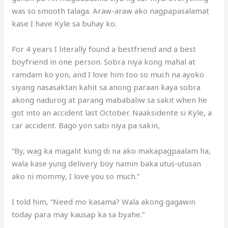
was so smooth talaga. Araw-araw ako nagpapasalamat
kase I have Kyle sa buhay ko.
For 4 years I literally found a bestfriend and a best
boyfriend in one person. Sobra niya kong mahal at
ramdam ko yon, and I love him too so much na ayoko
siyang nasasaktan kahit sa anong paraan kaya sobra
akong nadurog at parang mababaliw sa sakit when he
got into an accident last October. Naaksidente si Kyle, a
car accident. Bago yon sabi niya pa sakin,
“By, wag ka magalit kung di na ako makapagpaalam ha,
wala kase yung delivery boy namin baka utus-utusan
ako ni mommy, I love you so much.”
I told him, “Need mo kasama? Wala akong gagawin
today para may kausap ka sa byahe.”