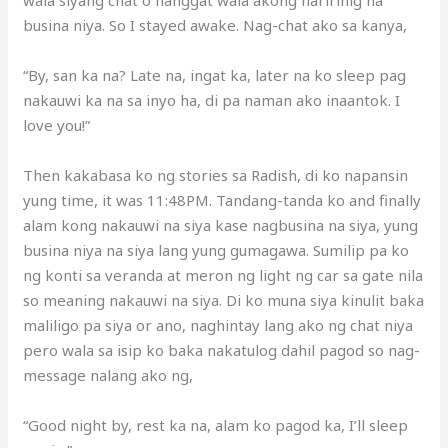
busina niya. So I stayed awake. Nag-chat ako sa kanya,
“By, san ka na? Late na, ingat ka, later na ko sleep pag
nakauwi ka na sa inyo ha, di pa naman ako inaantok. I
love you!”
Then kakabasa ko ng stories sa Radish, di ko napansin
yung time, it was 11:48PM. Tandang-tanda ko and finally
alam kong nakauwi na siya kase nagbusina na siya, yung
busina niya na siya lang yung gumagawa. Sumilip pa ko
ng konti sa veranda at meron ng light ng car sa gate nila
so meaning nakauwi na siya. Di ko muna siya kinulit baka
maliligo pa siya or ano, naghintay lang ako ng chat niya
pero wala sa isip ko baka nakatulog dahil pagod so nag-
message nalang ako ng,
“Good night by, rest ka na, alam ko pagod ka, I’ll sleep