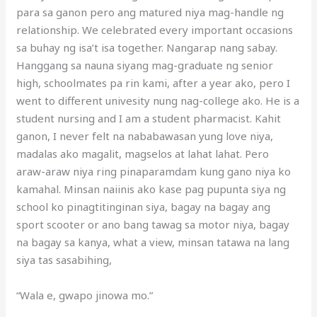
para sa ganon pero ang matured niya mag-handle ng
relationship. We celebrated every important occasions
sa buhay ng isa’t isa together. Nangarap nang sabay.
Hanggang sa nauna siyang mag-graduate ng senior
high, schoolmates pa rin kami, after a year ako, pero I
went to different univesity nung nag-college ako. He is a
student nursing and I am a student pharmacist. Kahit
ganon, I never felt na nababawasan yung love niya,
madalas ako magalit, magselos at lahat lahat. Pero
araw-araw niya ring pinaparamdam kung gano niya ko
kamahal. Minsan naiinis ako kase pag pupunta siya ng
school ko pinagtitinginan siya, bagay na bagay ang
sport scooter or ano bang tawag sa motor niya, bagay
na bagay sa kanya, what a view, minsan tatawa na lang
siya tas sasabihing,
“Wala e, gwapo jinowa mo.”