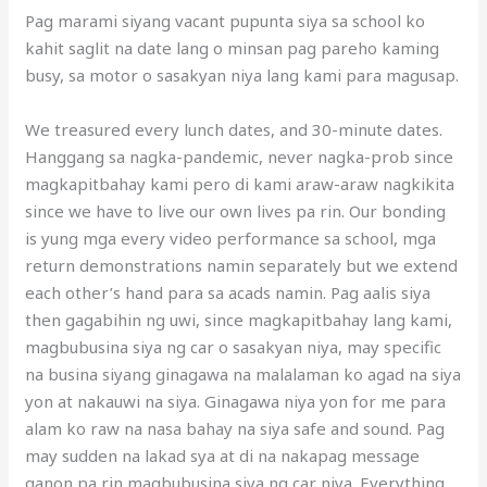
Pag marami siyang vacant pupunta siya sa school ko
kahit saglit na date lang o minsan pag pareho kaming
busy, sa motor o sasakyan niya lang kami para magusap.
We treasured every lunch dates, and 30-minute dates.
Hanggang sa nagka-pandemic, never nagka-prob since
magkapitbahay kami pero di kami araw-araw nagkikita
since we have to live our own lives pa rin. Our bonding
is yung mga every video performance sa school, mga
return demonstrations namin separately but we extend
each other’s hand para sa acads namin. Pag aalis siya
then gagabihin ng uwi, since magkapitbahay lang kami,
magbubusina siya ng car o sasakyan niya, may specific
na busina siyang ginagawa na malalaman ko agad na siya
yon at nakauwi na siya. Ginagawa niya yon for me para
alam ko raw na nasa bahay na siya safe and sound. Pag
may sudden na lakad sya at di na nakapag message
ganon pa rin magbubusina siya ng car niya. Everything