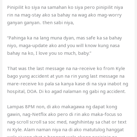
Pinipilit ko siya na samahan ko siya pero pinipilit niya
rin na mag-stay ako sa bahay na wag ako mag-worry
ganyan ganyan.. then sabi niya,
“Pahinga ka na lang muna dyan, mas safe ka sa bahay
niyo, maga-update ako and you will know kung nasa
bahay na ko, I love you so much, baby.”
That was the last message na na-receive ko from Kyle
bago yung accident at yun na rin yung last message na
mare-receive ko pala sa kanya kase di na siya inabot ng
hospital, DOA. Di ko agad nalaman ng gabi ng accident.
Lampas 8PM non, di ako makagawa ng dapat kong
gawin, nag-Netflix ako pero di rin ako maka-focus so
nag-scroll scroll sa soc med, naghihintay sa chat or text
ni Kyle. Alam naman niya na di ako matutulog hanggat
wala siyang chat o hanggat wala akong naririnig na