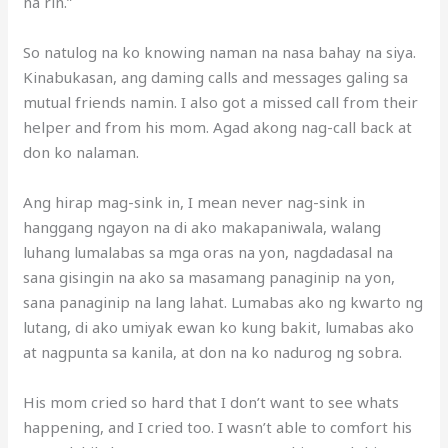
na rin.”
So natulog na ko knowing naman na nasa bahay na siya.
Kinabukasan, ang daming calls and messages galing sa
mutual friends namin. I also got a missed call from their
helper and from his mom. Agad akong nag-call back at
don ko nalaman.
Ang hirap mag-sink in, I mean never nag-sink in
hanggang ngayon na di ako makapaniwala, walang
luhang lumalabas sa mga oras na yon, nagdadasal na
sana gisingin na ako sa masamang panaginip na yon,
sana panaginip na lang lahat. Lumabas ako ng kwarto ng
lutang, di ako umiyak ewan ko kung bakit, lumabas ako
at nagpunta sa kanila, at don na ko nadurog ng sobra.
His mom cried so hard that I don’t want to see whats
happening, and I cried too. I wasn’t able to comfort his