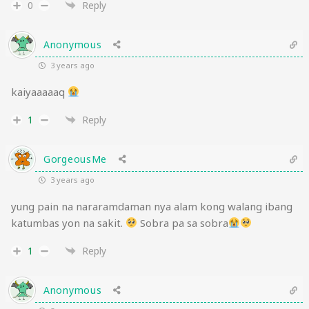
0
Reply
Anonymous
3 years ago
kaiyaaaaaq
1
Reply
GorgeousMe
3 years ago
yung pain na nararamdaman nya alam kong walang ibang
katumbas yon na sakit.
Sobra pa sa sobra
1
Reply
Anonymous