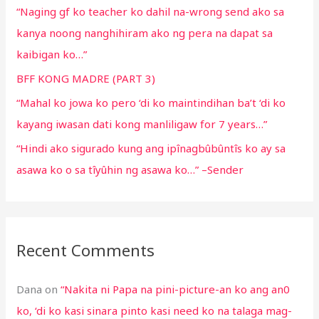
“Naging gf ko teacher ko dahil na-wrong send ako sa
:
kanya noong nanghihiram ako ng pera na dapat sa
kaibigan ko…”
BFF KONG MADRE (PART 3)
“Mahal ko jowa ko pero ‘di ko maintindihan ba’t ‘di ko
kayang iwasan dati kong manliligaw for 7 years…”
“Hindi ako sigurado kung ang ipînagbûbûntîs ko ay sa
asawa ko o sa tîyûhin ng asawa ko…” –Sender
Recent Comments
Dana
on
“Nakita ni Papa na pini-picture-an ko ang an0
ko, ‘di ko kasi sinara pinto kasi need ko na talaga mag-