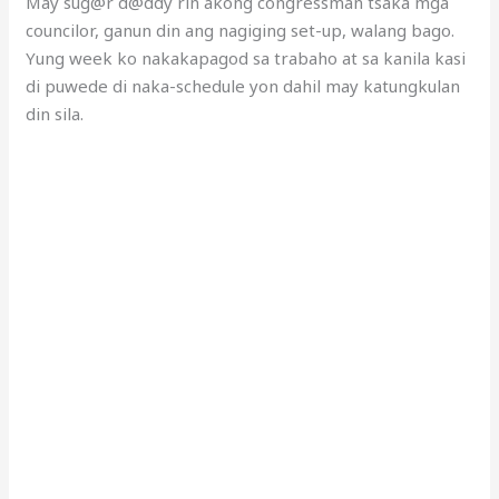
May sug@r d@ddy rin akong congressman tsaka mga
councilor, ganun din ang nagiging set-up, walang bago.
Yung week ko nakakapagod sa trabaho at sa kanila kasi
di puwede di naka-schedule yon dahil may katungkulan
din sila.