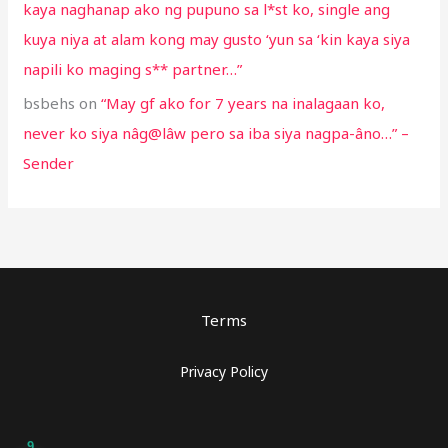
kaya naghanap ako ng pupuno sa l*st ko, single ang
kuya niya at alam kong may gusto ‘yun sa ‘kin kaya siya
napili ko maging s** partner…”
bsbehs
on
“May gf ako for 7 years na inalagaan ko,
never ko siya nâg@lâw pero sa iba siya nagpa-âno…” –
Sender
Terms
Privacy Policy
9