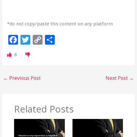
*do not copy/paste this content on any platform
F
T
C
S
a
w
o
h
8
c
itt
p
ar
e
e
y
e
b
r
Li
←
Previous Post
Next Post
→
o
n
o
k
k
Related Posts