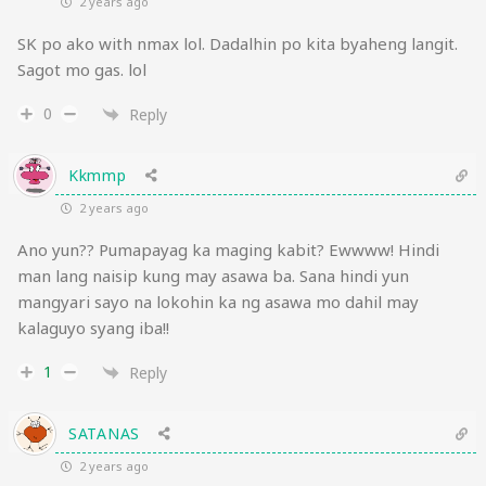
2 years ago
SK po ako with nmax lol. Dadalhin po kita byaheng langit.
Sagot mo gas. lol
0
Reply
Kkmmp
2 years ago
Ano yun?? Pumapayag ka maging kabit? Ewwww! Hindi
man lang naisip kung may asawa ba. Sana hindi yun
mangyari sayo na lokohin ka ng asawa mo dahil may
kalaguyo syang iba!!
1
Reply
SATANAS
2 years ago