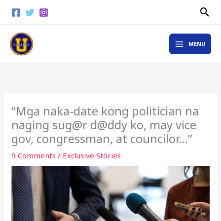
Skip
Sea
to
content
MAIN
MENU
MENU
“Mga naka-date kong politician na
naging sug@r d@ddy ko, may vice
gov, congressman, at councilor…”
9 Comments
/
Exclusive Stories