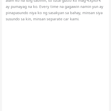
alam ko na ibig sabihin, so tutal gusto ko mag-€xpl0r€
ay pumayag na ko. Every time na gagawin namin yun ay
pinapasundo niya ko ng sasakyan sa bahay, minsan siya
susundo sa kin, minsan separate car kami.