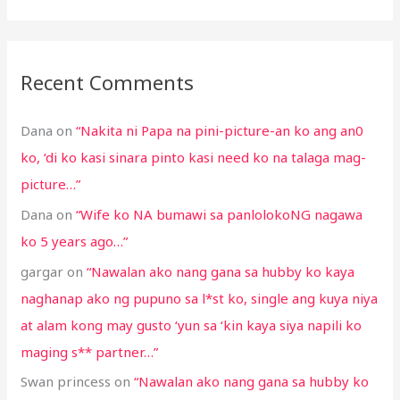
Recent Comments
Dana
on
“Nakita ni Papa na pini-picture-an ko ang an0
ko, ‘di ko kasi sinara pinto kasi need ko na talaga mag-
picture…”
Dana
on
“Wife ko NA bumawi sa panlolokoNG nagawa
ko 5 years ago…”
gargar
on
“Nawalan ako nang gana sa hubby ko kaya
naghanap ako ng pupuno sa l*st ko, single ang kuya niya
at alam kong may gusto ‘yun sa ‘kin kaya siya napili ko
maging s** partner…”
Swan princess
on
“Nawalan ako nang gana sa hubby ko