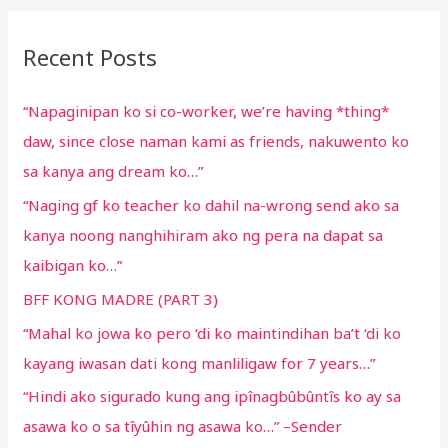
r
Recent Posts
c
h
“Napaginipan ko si co-worker, we’re having *thing*
f
daw, since close naman kami as friends, nakuwento ko
o
sa kanya ang dream ko…”
r
“Naging gf ko teacher ko dahil na-wrong send ako sa
:
kanya noong nanghihiram ako ng pera na dapat sa
kaibigan ko…”
BFF KONG MADRE (PART 3)
“Mahal ko jowa ko pero ‘di ko maintindihan ba’t ‘di ko
kayang iwasan dati kong manliligaw for 7 years…”
“Hindi ako sigurado kung ang ipînagbûbûntîs ko ay sa
asawa ko o sa tîyûhin ng asawa ko…” –Sender