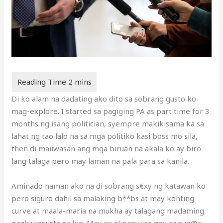
Di ko alam na dadating ako dito sa sobrang gusto ko
mag-explore. I started sa pagiging PA as part time for 3
months ng isang politician, syempre makikisama ka sa
lahat ng tao lalo na sa mga politiko kasi boss mo sila,
then di maiiwasan ang mga biruan na akala ko ay biro
lang talaga pero may laman na pala para sa kanila.
Aminado naman ako na di sobrang s€xy ng katawan ko
pero siguro dahil sa malaking b**bs at may konting
curve at maala-maria na mukha ay talagang madaming
nagkakagusto sa kin. May ex akong vice gov or sug@r