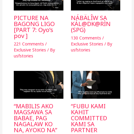
PICTURE NA
NÁBÄLÎW SA
BAGONG LIGO
KÁL@DK@RÌN
[PART 7: Oyo’s
(SPG)
pov ]
130 Comments
/
221 Comments
/
Exclusive Stories
/ By
Exclusive Stories
/ By
usfstories
usfstories
“MABILIS AKO
“FUBU KAMI
MAGSAWA SA
KAHIT
BABAE, PAG
COMMITTED
NAGALAW KO
KAMI SA
NA, AYOKO NA”
PARTNER