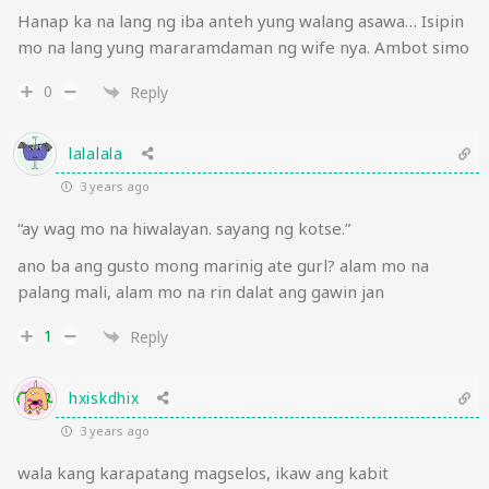
Hanap ka na lang ng iba anteh yung walang asawa… Isipin
mo na lang yung mararamdaman ng wife nya. Ambot simo
0
Reply
lalalala
3 years ago
“ay wag mo na hiwalayan. sayang ng kotse.”
ano ba ang gusto mong marinig ate gurl? alam mo na
palang mali, alam mo na rin dalat ang gawin jan
1
Reply
hxiskdhix
3 years ago
wala kang karapatang magselos, ikaw ang kabit