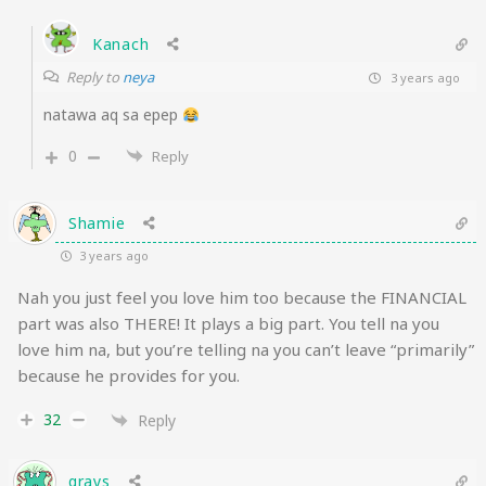
Kanach
Reply to
neya
3 years ago
natawa aq sa epep
0
Reply
Shamie
3 years ago
Nah you just feel you love him too because the FINANCIAL
part was also THERE! It plays a big part. You tell na you
love him na, but you’re telling na you can’t leave “primarily”
because he provides for you.
32
Reply
grays