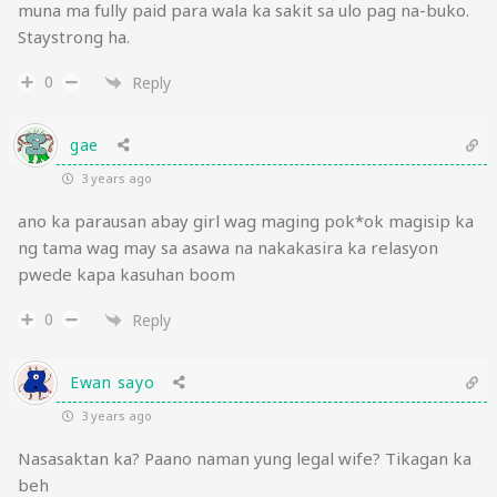
muna ma fully paid para wala ka sakit sa ulo pag na-buko.
Staystrong ha.
0
Reply
gae
3 years ago
ano ka parausan abay girl wag maging pok*ok magisip ka
ng tama wag may sa asawa na nakakasira ka relasyon
pwede kapa kasuhan boom
0
Reply
Ewan sayo
3 years ago
Nasasaktan ka? Paano naman yung legal wife? Tikagan ka
beh