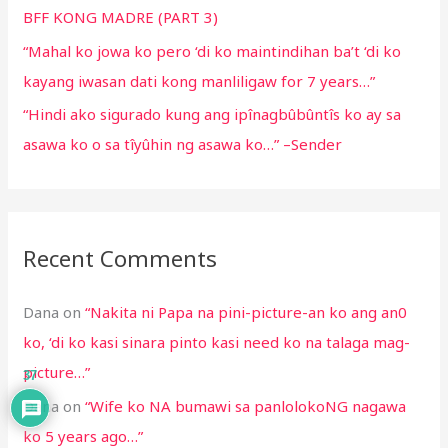
BFF KONG MADRE (PART 3)
“Mahal ko jowa ko pero ‘di ko maintindihan ba’t ‘di ko
kayang iwasan dati kong manliligaw for 7 years…”
“Hindi ako sigurado kung ang ipînagbûbûntîs ko ay sa
asawa ko o sa tîyûhin ng asawa ko…” –Sender
Recent Comments
Dana
on
“Nakita ni Papa na pini-picture-an ko ang an0
ko, ‘di ko kasi sinara pinto kasi need ko na talaga mag-
picture…”
37
Dana
on
“Wife ko NA bumawi sa panlolokoNG nagawa
ko 5 years ago…”