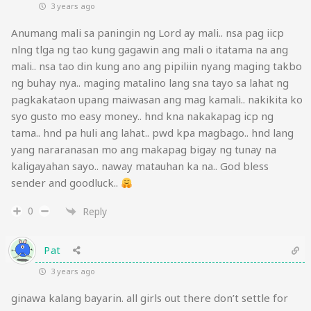
3 years ago
Anumang mali sa paningin ng Lord ay mali.. nsa pag iicp
nlng tlga ng tao kung gagawin ang mali o itatama na ang
mali.. nsa tao din kung ano ang pipiliin nyang maging takbo
ng buhay nya.. maging matalino lang sna tayo sa lahat ng
pagkakataon upang maiwasan ang mag kamali.. nakikita ko
syo gusto mo easy money.. hnd kna nakakapag icp ng
tama.. hnd pa huli ang lahat.. pwd kpa magbago.. hnd lang
yang nararanasan mo ang makapag bigay ng tunay na
kaligayahan sayo.. naway matauhan ka na.. God bless
sender and goodluck..
0
Reply
Pat
3 years ago
ginawa kalang bayarin. all girls out there don’t settle for