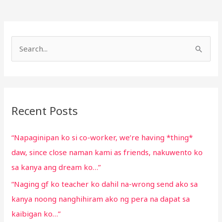
S
e
a
r
Recent Posts
c
h
“Napaginipan ko si co-worker, we’re having *thing*
f
daw, since close naman kami as friends, nakuwento ko
o
sa kanya ang dream ko…”
r
“Naging gf ko teacher ko dahil na-wrong send ako sa
:
kanya noong nanghihiram ako ng pera na dapat sa
kaibigan ko…”