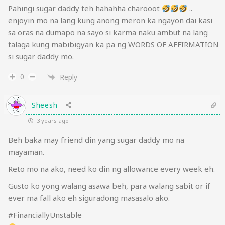
Pahingi sugar daddy teh hahahha charooot
..
enjoyin mo na lang kung anong meron ka ngayon dai kasi
sa oras na dumapo na sayo si karma naku ambut na lang
talaga kung mabibigyan ka pa ng WORDS OF AFFIRMATION
si sugar daddy mo.
0
Reply
Sheesh
3 years ago
Beh baka may friend din yang sugar daddy mo na
mayaman.
Reto mo na ako, need ko din ng allowance every week eh.
Gusto ko yong walang asawa beh, para walang sabit or if
ever ma fall ako eh siguradong masasalo ako.
#FinanciallyUnstable