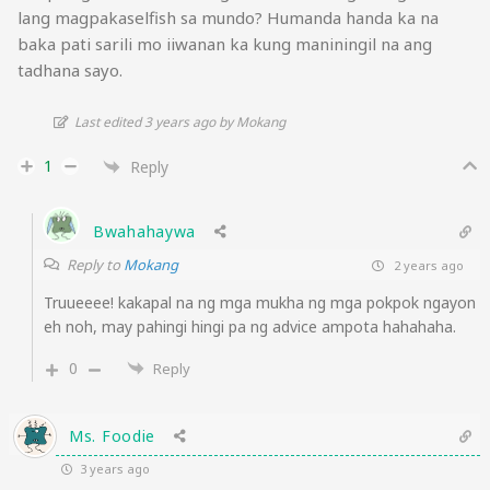
lang magpakaselfish sa mundo? Humanda handa ka na
baka pati sarili mo iiwanan ka kung maniningil na ang
tadhana sayo.
Last edited 3 years ago by Mokang
1
Reply
Bwahahaywa
Reply to
Mokang
2 years ago
Truueeee! kakapal na ng mga mukha ng mga pokpok ngayon
eh noh, may pahingi hingi pa ng advice ampota hahahaha.
0
Reply
Ms. Foodie
3 years ago