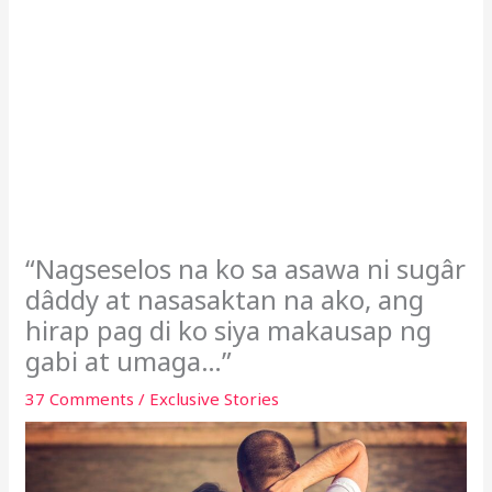
“Nagseselos na ko sa asawa ni sugâr
dâddy at nasasaktan na ako, ang
hirap pag di ko siya makausap ng
gabi at umaga…”
37 Comments
/
Exclusive Stories