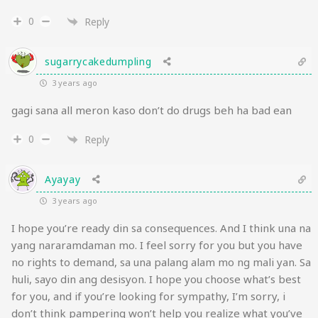
0
Reply
sugarrycakedumpling
3 years ago
gagi sana all meron kaso don’t do drugs beh ha bad ean
0
Reply
Ayayay
3 years ago
I hope you’re ready din sa consequences. And I think una na
yang nararamdaman mo. I feel sorry for you but you have
no rights to demand, sa una palang alam mo ng mali yan. Sa
huli, sayo din ang desisyon. I hope you choose what’s best
for you, and if you’re looking for sympathy, I’m sorry, i
don’t think pampering won’t help you realize what you’ve