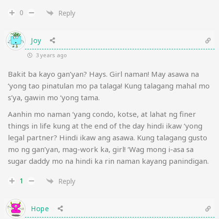
0
Reply
Joy
3 years ago
Bakit ba kayo gan’yan? Hays. Girl naman! May asawa na
‘yong tao pinatulan mo pa talaga! Kung talagang mahal mo
s’ya, gawin mo ‘yong tama.
Aanhin mo naman ‘yang condo, kotse, at lahat ng finer
things in life kung at the end of the day hindi ikaw ‘yong
legal partner? Hindi ikaw ang asawa. Kung talagang gusto
mo ng gan’yan, mag-work ka, girl! ‘Wag mong i-asa sa
sugar daddy mo na hindi ka rin naman kayang panindigan.
1
Reply
Hope