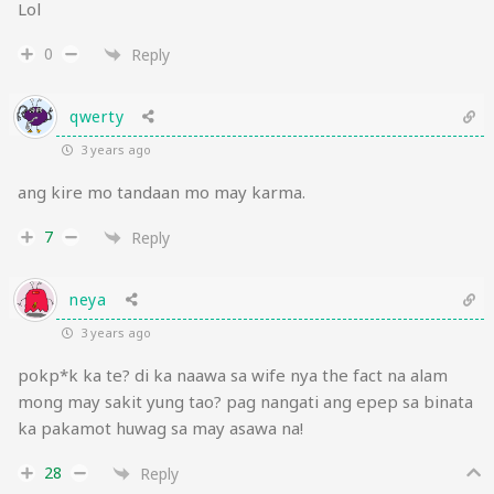
Lol
0
Reply
qwerty
3 years ago
ang kire mo tandaan mo may karma.
7
Reply
neya
3 years ago
pokp*k ka te? di ka naawa sa wife nya the fact na alam
mong may sakit yung tao? pag nangati ang epep sa binata
ka pakamot huwag sa may asawa na!
28
Reply