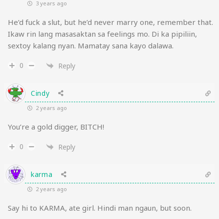
3 years ago
He’d fuck a slut, but he’d never marry one, remember that.
Ikaw rin lang masasaktan sa feelings mo. Di ka pipiliin,
sextoy kalang nyan. Mamatay sana kayo dalawa.
0
Reply
Cindy
2 years ago
You’re a gold digger, BITCH!
0
Reply
karma
2 years ago
Say hi to KARMA, ate girl. Hindi man ngaun, but soon.