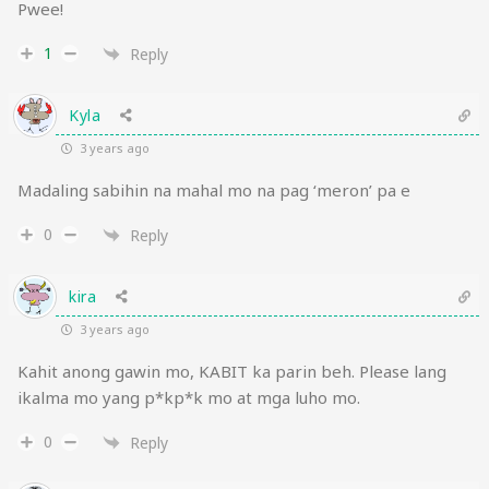
Pwee!
1
Reply
Kyla
3 years ago
Madaling sabihin na mahal mo na pag ‘meron’ pa e
0
Reply
kira
3 years ago
Kahit anong gawin mo, KABIT ka parin beh. Please lang
ikalma mo yang p*kp*k mo at mga luho mo.
0
Reply