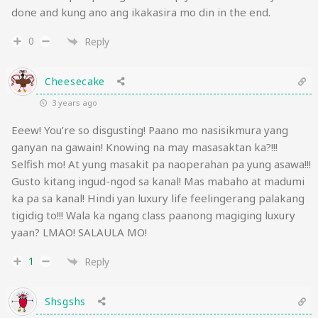
done and kung ano ang ikakasira mo din in the end.
0
Reply
Cheesecake
3 years ago
Eeew! You’re so disgusting! Paano mo nasisikmura yang
ganyan na gawain! Knowing na may masasaktan ka?!!!
Selfish mo! At yung masakit pa naoperahan pa yung asawa!!!
Gusto kitang ingud-ngod sa kanal! Mas mabaho at madumi
ka pa sa kanal! Hindi yan luxury life feelingerang palakang
tigidig to!!! Wala ka ngang class paanong magiging luxury
yaan? LMAO! SALAULA MO!
1
Reply
Shsgshs