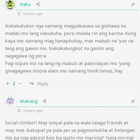
Haku
3 years ago
Nakakatukso nga namang magpakasasa sa ginhawa na
madali mo lang nakukuha, pero malala rin ang karma. Kung
kaya mo namang mag hanapbuhay, mas mabuti na ‘yun na
lang ang gawin mo. Nakakalungkot na ganito ang
nagagawa ng pera.
Pag-isipan mo na lang ng mabuti at pabnilayan mo ‘yang
ginagagawa mo(na alam mo namang hindi tama), hay.
2
Reply
Mokang
3 years ago
Social climber! May sosyal pala na wala talaga friends at
may mas ikakapal pa pala jan sa pagmumukha at kelangan
mo pa nga advice! Ano ba gusto mo marinig? Yung normal