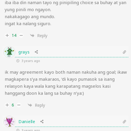
iba iba din naman tayo ng pinipiling choice sa buhay at yan
yung pinili mo ngayon.
nakakagago ang mundo.
ingat ka nalang siguro.
14
Reply
grays
3 years ago
ik may agreement kayo both naman nakuha ang goal; ikaw
magkapera s’ya makaraos, ‘di kayo pumasok sa isang
relasyon kaya wala kang karapatang magselos kasi
hanggang doon ka lang sa buhay n’ya:)
6
Reply
Danielle
3 years ago