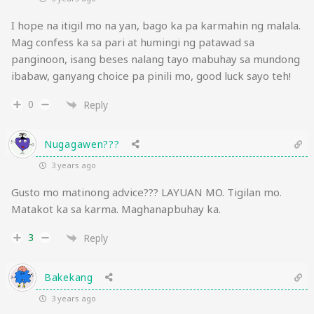
I hope na itigil mo na yan, bago ka pa karmahin ng malala.
Mag confess ka sa pari at humingi ng patawad sa
panginoon, isang beses nalang tayo mabuhay sa mundong
ibabaw, ganyang choice pa pinili mo, good luck sayo teh!
0
Reply
Nugagawen???
3 years ago
Gusto mo matinong advice??? LAYUAN MO. Tigilan mo.
Matakot ka sa karma. Maghanapbuhay ka.
3
Reply
Bakekang
3 years ago