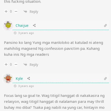
this fucking situation.
0
Reply
Chaijue
3 years ago
Pansino ko lang Yung mga manloloko at katulad ni ateng
mahihilig magsend Ng confession pavictim pa. Kuhang
kuha inis Ng mga readers
0
Reply
Kyle
3 years ago
Focus lang sa goal te. Wag titigil hanggat di nakakasira ng
relasyon, wag titigil hanggat di nalalaman para may thrill
buhay mo diba? Tsaka pag nabili na yung car, hintayin mo