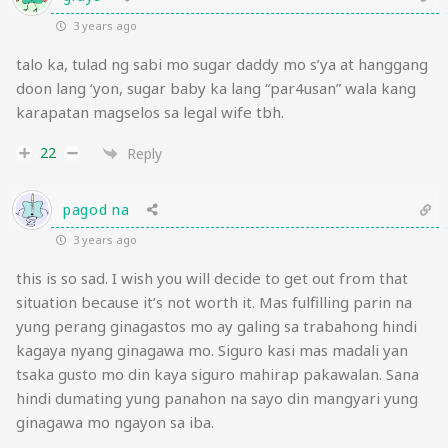
3 years ago
talo ka, tulad ng sabi mo sugar daddy mo s’ya at hanggang
doon lang ‘yon, sugar baby ka lang “par4usan” wala kang
karapatan magselos sa legal wife tbh.
22
Reply
pagod na
3 years ago
this is so sad. I wish you will decide to get out from that
situation because it’s not worth it. Mas fulfilling parin na
yung perang ginagastos mo ay galing sa trabahong hindi
kagaya nyang ginagawa mo. Siguro kasi mas madali yan
tsaka gusto mo din kaya siguro mahirap pakawalan. Sana
hindi dumating yung panahon na sayo din mangyari yung
ginagawa mo ngayon sa iba.