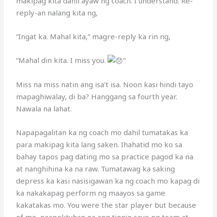
makipag kita dahil ayaw ng coach. I understand. Re-
reply-an nalang kita ng,
“Ingat ka. Mahal kita,” magre-reply ka rin ng,
“Mahal din kita. I miss you.
“
Miss na miss natin ang isa’t isa. Noon kasi hindi tayo
mapaghiwalay, di ba? Hanggang sa fourth year.
Nawala na lahat.
Napapagalitan ka ng coach mo dahil tumatakas ka
para makipag kita lang saken. Ihahatid mo ko sa
bahay tapos pag dating mo sa practice pagod ka na
at nanghihina ka na raw. Tumatawag ka saking
depress ka kasi nasisigawan ka ng coach mo kapag di
ka nakakapag perform ng maayos sa game
kakatakas mo. You were the star player but because
of me, naapektuhan na ang tingin sayo ng team at