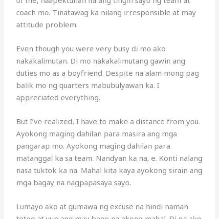
coach mo. Tinatawag ka nilang irresponsible at may
attitude problem.
Even though you were very busy di mo ako
nakakalimutan. Di mo nakakalimutang gawin ang
duties mo as a boyfriend. Despite na alam mong pag
balik mo ng quarters mabubulyawan ka. I
appreciated everything.
But I’ve realized, I have to make a distance from you.
Ayokong maging dahilan para masira ang mga
pangarap mo. Ayokong maging dahilan para
matanggal ka sa team. Nandyan ka na, e. Konti nalang
nasa tuktok ka na. Mahal kita kaya ayokong sirain ang
mga bagay na nagpapasaya sayo.
Lumayo ako at gumawa ng excuse na hindi naman
totoo at yun ang may bago na akong mahal. Di na ako