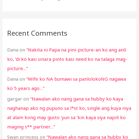
Recent Comments
Dana
on
“Nakita ni Papa na pini-picture-an ko ang an0
ko, ‘di ko kasi sinara pinto kasi need ko na talaga mag-
picture…”
Dana
on
“Wife ko NA bumawi sa panlolokoNG nagawa
ko 5 years ago…”
gargar
on
“Nawalan ako nang gana sa hubby ko kaya
naghanap ako ng pupuno sa l*st ko, single ang kuya niya
at alam kong may gusto ‘yun sa ‘kin kaya siya napili ko
maging s** partner…”
Swan princess
on
“Nawalan ako nang gana sa hubby ko