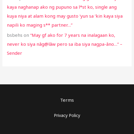
kaya naghanap ako ng pupuno sa l*st ko, single ang
kuya niya at alam kong may gusto ‘yun sa ‘kin kaya siya
napili ko maging s** partner…”
bsbehs
on
“May gf ako for 7 years na inalagaan ko,
never ko siya nâg@lâw pero sa iba siya nagpa-âno…” –
Sender
Terms
Privacy Policy