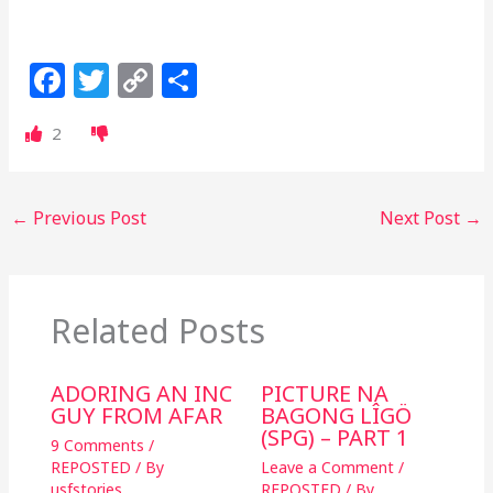
F
T
C
S
a
w
o
h
2
c
itt
p
ar
e
e
y
e
b
r
Li
←
Previous Post
Next Post
→
o
n
o
k
k
Related Posts
ADORING AN INC
PICTURE NA
GUY FROM AFAR
BAGONG LÎGÖ
(SPG) – PART 1
9 Comments
/
REPOSTED
/ By
Leave a Comment
/
usfstories
REPOSTED
/ By