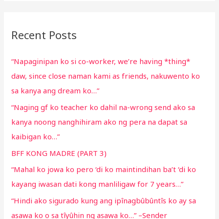
a
r
Recent Posts
c
h
“Napaginipan ko si co-worker, we’re having *thing*
f
daw, since close naman kami as friends, nakuwento ko
o
sa kanya ang dream ko…”
r
“Naging gf ko teacher ko dahil na-wrong send ako sa
:
kanya noong nanghihiram ako ng pera na dapat sa
kaibigan ko…”
BFF KONG MADRE (PART 3)
“Mahal ko jowa ko pero ‘di ko maintindihan ba’t ‘di ko
kayang iwasan dati kong manliligaw for 7 years…”
“Hindi ako sigurado kung ang ipînagbûbûntîs ko ay sa
asawa ko o sa tîyûhin ng asawa ko…” –Sender