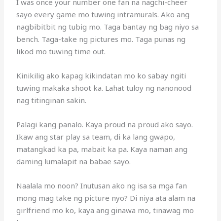
I was once your number one fan na nagchi-cheer
sayo every game mo tuwing intramurals. Ako ang
nagbibitbit ng tubig mo. Taga bantay ng bag niyo sa
bench. Taga-take ng pictures mo. Taga punas ng
likod mo tuwing time out.
Kinikilig ako kapag kikindatan mo ko sabay ngiti
tuwing makaka shoot ka. Lahat tuloy ng nanonood
nag titinginan sakin.
Palagi kang panalo. Kaya proud na proud ako sayo.
Ikaw ang star play sa team, di ka lang gwapo,
matangkad ka pa, mabait ka pa. Kaya naman ang
daming lumalapit na babae sayo.
Naalala mo noon? Inutusan ako ng isa sa mga fan
mong mag take ng picture nyo? Di niya ata alam na
girlfriend mo ko, kaya ang ginawa mo, tinawag mo