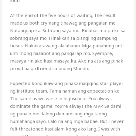
loob.
At the end of the five hours of waiting, the result
made us both cry nang tinawag ang pangalan mo.
Natanggap ka. Sobrang saya mo. Binuhat mo pa ko sa
sobrang saya mo. Hinalikan sa pisngi ng sampung
beses. Nakakatawang alalahanin. Mga panahong unti-
unti mong naaabot ang pangarap mo. Syempre,
masaya rin ako kasi masaya ka. Ako na ata ang pinak-
proud na girlfriend sa buong Mundo.
Expected kong ikaw ang pinakamagiging star player
ng institute team. Tama naman ang expectation ko.
The same as we were in highschool. You always
dominate the game. You’re always the MVP. Sa dami
ng panalo mo, lalong dumami ang mga taong
humahanga sayo. Lalo na ang mga babae. But I never
felt threatened kasi alam kong ako lang. I was with