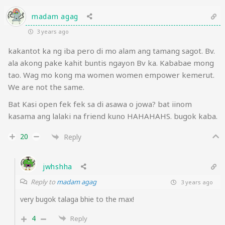
madam agag
3 years ago
kakantot ka ng iba pero di mo alam ang tamang sagot. Bv.
ala akong pake kahit buntis ngayon Bv ka. Kababae mong
tao. Wag mo kong ma women women empower kemerut.
We are not the same.
Bat Kasi open fek fek sa di asawa o jowa? bat iinom
kasama ang lalaki na friend kuno HAHAHAHS. bugok kaba.
20
Reply
jwhshha
Reply to
madam agag
3 years ago
very bugok talaga bhie to the max!
4
Reply