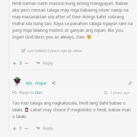
hindi naman natin masisisi kung anong mangyayari. Babae
ako pero minsan talaga may mga babaeng never naisip na
may masasaktan sila after of their doings kahit sobrang
mahal sila nung tao. Kaya sa panahon talaga ngayon rare na
yung mga lalaking matino at ganyan ang isipan, like you.
Ingat! God bless you as always, Dan.
Last edited 3 years ago by alexa
3
Reply
Ms. Hope
Reply to
Dan
3 years ago
Tao kasi talaga ang nagkakasala, hindi lang dahil babae o
lalaki.
Lahat may choice if magloloko o hindi, babae man
o lalaki.
0
Reply