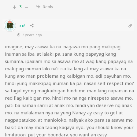
3
Reply
xx!
3 years ago
imagine, may asawa ka na. nagawa mo pang makipag
inuman sa iba. at lalaki pa. sana kung papayag kang
sumama. ipaalam mo sa asawa mo at wag kang papayag na
makipag inuman lalo na’t isa ka lang at may asawa ka na.
kung ano man problema ng kaibigan mo. edi payuhan mo.
hindi yung makikipag inuman ka pa. nasan self respect mo?
sa tagal nyong magkaibigan hindi mo man lang napansin na
red flag kaibigan mo. hindi mo na nga nirespeto asawa mo,
pati ba naman sarili at anak mo. hindi yan deserve ng anak
mo. na malalaman nya na yung Nanay ay easy to get at
nagpapatukso. at manloloko. naiiyak ako para sa asawa mo.
bakit ba may mga taong kagaya nyo.. you should know your
limitation. put your boundary. you want an easy