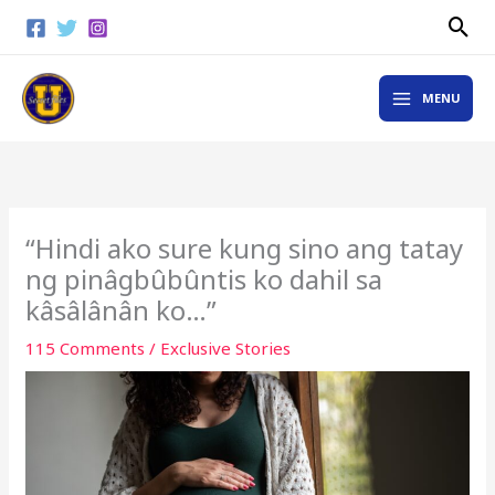
Skip
Sea
to
content
MAIN
MENU
MENU
“Hindi ako sure kung sino ang tatay
ng pinâgbûbûntis ko dahil sa
kâsâlânân ko…”
115 Comments
/
Exclusive Stories