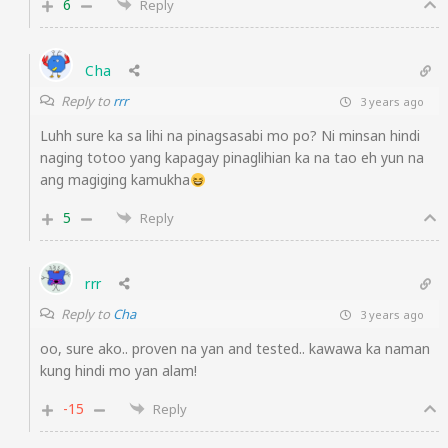
6
Reply
Cha
Reply to
rrr
3 years ago
Luhh sure ka sa lihi na pinagsasabi mo po? Ni minsan hindi
naging totoo yang kapagay pinaglihian ka na tao eh yun na
ang magiging kamukha
5
Reply
rrr
Reply to
Cha
3 years ago
oo, sure ako.. proven na yan and tested.. kawawa ka naman
kung hindi mo yan alam!
-15
Reply