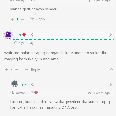
Reply to
rshdn
3 years ago
iyak sa gedli ngayon sender
1
Reply
Chi
3 years ago
Wait mo nalang kapag nanganak ka. Kung sino sa kanila
maging kamuka, yun ang ama
7
Reply
rrr
Reply to
Chi
3 years ago
hindi rin, kung naglilihi sya sa iba. pwedeng iba yung maging
kamukha. kaya mas mabuting DNA test.