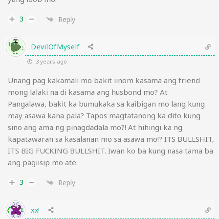
3
Reply
DevilOfMyself
3 years ago
Unang pag kakamali mo bakit iinom kasama ang friend
mong lalaki na di kasama ang husbond mo? At
Pangalawa, bakit ka bumukaka sa kaibigan mo lang kung
may asawa kana pala? Tapos magtatanong ka dito kung
sino ang ama ng pinagdadala mo?! At hihingi ka ng
kapatawaran sa kasalanan mo sa asawa mo!? ITS BULLSHIT,
ITS BIG FUCKING BULLSHIT. Iwan ko ba kung nasa tama ba
ang pagiisip mo ate.
3
Reply
xx!