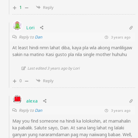
1
Reply
Lori
Reply to
Dan
3 years ago
At least hindi nmn lahat diba, kaya pla wla akong manliligaw
sakin na matino Kasi gusto pla nila single mother huhuhu
Last edited 3 years ago by Lori
0
Reply
alexa
Reply to
Dan
3 years ago
May you find someone na hindi ka lolokohin, at mamahalin
ka pabalik. Salute sayo, Dan. At sana lang lahat ng lalaki
ganyan yung nararamdaman pag may naiiwang babae. Well,