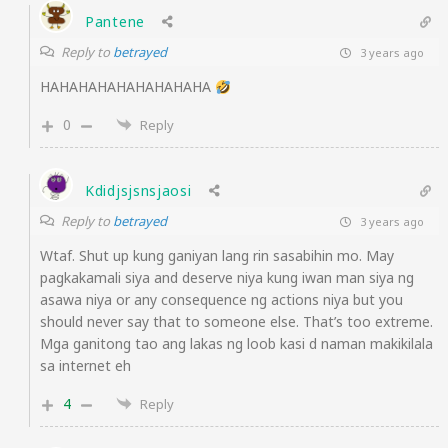
Pantene
Reply to
betrayed
3 years ago
HAHAHAHAHAHAHAHAHA
0
Reply
Kdidjsjsnsjaosi
Reply to
betrayed
3 years ago
Wtaf. Shut up kung ganiyan lang rin sasabihin mo. May
pagkakamali siya and deserve niya kung iwan man siya ng
asawa niya or any consequence ng actions niya but you
should never say that to someone else. That’s too extreme.
Mga ganitong tao ang lakas ng loob kasi d naman makikilala
sa internet eh
4
Reply