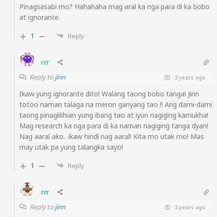
Pinagsasabi mo? Hahahaha mag aral ka nga para di ka bobo
at ignorante.
1
Reply
rrr
Reply to
jinn
3 years ago
Ikaw yung ignorante dito! Walang taong bobo tanga! Jinn
totoo naman talaga na meron ganyang tao !! Ang dami-dami
taong pinaglilihian yung ibang tao at iyun nagiging kamukha!
Mag research ka nga para di ka naman nagiging tanga dyan!
Nag aaral ako.. ikaw hindi nag aaral! Kita mo utak mo! Mas
may utak pa yung talangka sayo!
1
Reply
rrr
Reply to
jinn
3 years ago