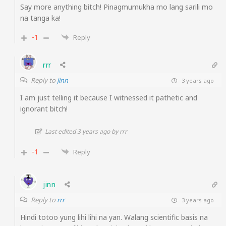
Say more anything bitch! Pinagmumukha mo lang sarili mo
na tanga ka!
-1
Reply
rrr
Reply to
jinn
3 years ago
I am just telling it because I witnessed it pathetic and
ignorant bitch!
Last edited 3 years ago by rrr
-1
Reply
jinn
Reply to
rrr
3 years ago
Hindi totoo yung lihi lihi na yan. Walang scientific basis na