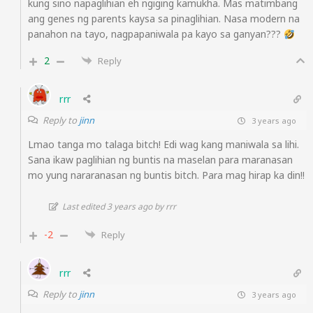
kung sino napaglihian eh ngiging kamukha. Mas matimbang
ang genes ng parents kaysa sa pinaglihian. Nasa modern na
panahon na tayo, nagpapaniwala pa kayo sa ganyan???
2
Reply
rrr
Reply to
jinn
3 years ago
Lmao tanga mo talaga bitch! Edi wag kang maniwala sa lihi.
Sana ikaw paglihian ng buntis na maselan para maranasan
mo yung nararanasan ng buntis bitch. Para mag hirap ka din!!
Last edited 3 years ago by rrr
-2
Reply
rrr
Reply to
jinn
3 years ago