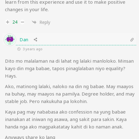
learn from this experience and use it to make positive
changes in your life.
24
Reply
Dan
3 years ago
Dito mo malalaman na di lahat ng lalaki manloloko. Minsan
kayo din mga babae, tapos pinaglalaban niyo equality?
Hays.
Ako, matinong lalaki, naloko na din ng babae. May maayos
na buhay, may maayos na pamilya. Degree holder, and may
stable job. Pero nakukuha pa lokohin.
Kaya pag may nababasa ako confession na yung babae
inanakan at iniwan ng asawa, ang sakit para sakin. Kaya
handa nga ako magpakatatay kahit di ko naman anak.
Anyways share ko lang