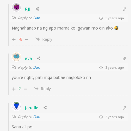
RJI
Reply to
Dan
3 years ago
Naghahanap na ng apo mama ko, gawan mo din ako
-6
Reply
eva
Reply to
Dan
3 years ago
you’re right, pati mga babae nagloloko rin
2
Reply
Janelle
Reply to
Dan
3 years ago
Sana all po..