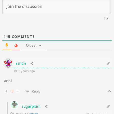
115
COMMENTS
Oldest
rshdn
3 years ago
agoi
-3
Reply
sugarplum