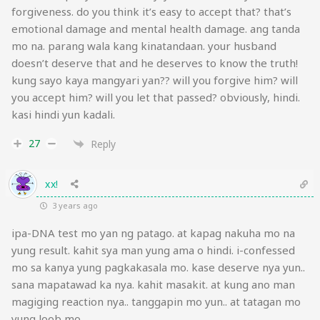
forgiveness. do you think it’s easy to accept that? that’s
emotional damage and mental health damage. ang tanda
mo na. parang wala kang kinatandaan. your husband
doesn’t deserve that and he deserves to know the truth!
kung sayo kaya mangyari yan?? will you forgive him? will
you accept him? will you let that passed? obviously, hindi.
kasi hindi yun kadali.
27
Reply
xx!
3 years ago
ipa-DNA test mo yan ng patago. at kapag nakuha mo na
yung result. kahit sya man yung ama o hindi. i-confessed
mo sa kanya yung pagkakasala mo. kase deserve nya yun..
sana mapatawad ka nya. kahit masakit. at kung ano man
magiging reaction nya.. tanggapin mo yun.. at tatagan mo
yung loob mo.