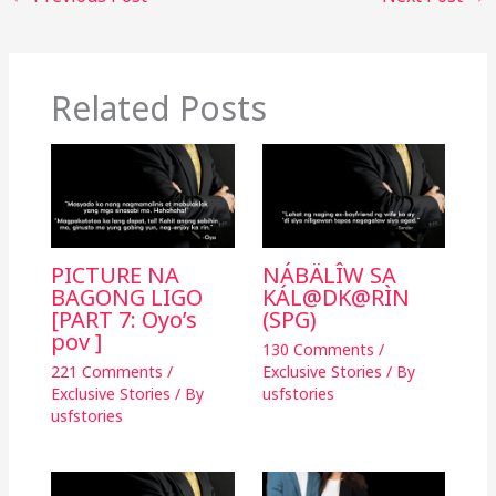
o
n
o
k
k
Related Posts
PICTURE NA
NÁBÄLÎW SA
BAGONG LIGO
KÁL@DK@RÌN
[PART 7: Oyo’s
(SPG)
pov ]
130 Comments
/
221 Comments
/
Exclusive Stories
/ By
Exclusive Stories
/ By
usfstories
usfstories