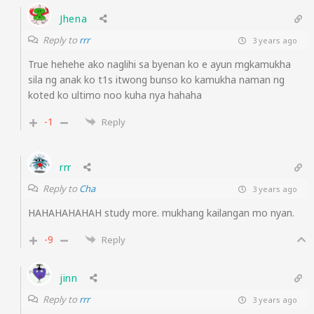
Jhena
Reply to
rrr
3 years ago
True hehehe ako naglihi sa byenan ko e ayun mgkamukha
sila ng anak ko t1s itwong bunso ko kamukha naman ng
koted ko ultimo noo kuha nya hahaha
-1
Reply
rrr
Reply to
Cha
3 years ago
HAHAHAHAHAH study more. mukhang kailangan mo nyan.
-9
Reply
jinn
Reply to
rrr
3 years ago