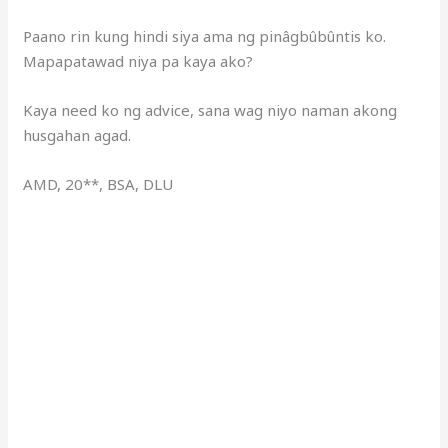
Paano rin kung hindi siya ama ng pinâgbûbûntis ko.
Mapapatawad niya pa kaya ako?
Kaya need ko ng advice, sana wag niyo naman akong
husgahan agad.
AMD, 20**, BSA, DLU