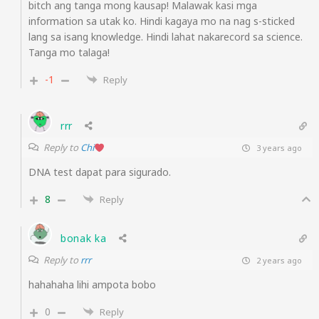
bitch ang tanga mong kausap! Malawak kasi mga
information sa utak ko. Hindi kagaya mo na nag s-sticked
lang sa isang knowledge. Hindi lahat nakarecord sa science.
Tanga mo talaga!
-1
Reply
rrr
Reply to
Chi
3 years ago
DNA test dapat para sigurado.
8
Reply
bonak ka
Reply to
rrr
2 years ago
hahahaha lihi ampota bobo
0
Reply