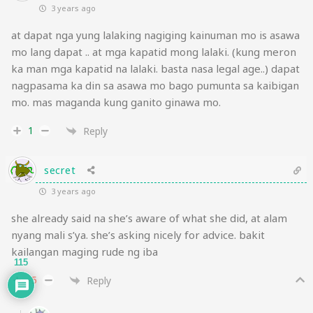
3 years ago
at dapat nga yung lalaking nagiging kainuman mo is asawa
mo lang dapat .. at mga kapatid mong lalaki. (kung meron
ka man mga kapatid na lalaki. basta nasa legal age..) dapat
nagpasama ka din sa asawa mo bago pumunta sa kaibigan
mo. mas maganda kung ganito ginawa mo.
1
Reply
secret
3 years ago
she already said na she’s aware of what she did, at alam
nyang mali s’ya. she’s asking nicely for advice. bakit
kailangan maging rude ng iba
115
-5
Reply