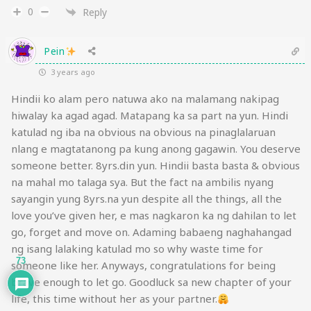
0
Reply
Pein
3 years ago
Hindii ko alam pero natuwa ako na malamang nakipag
hiwalay ka agad agad. Matapang ka sa part na yun. Hindi
katulad ng iba na obvious na obvious na pinaglalaruan
nlang e magtatanong pa kung anong gagawin. You deserve
someone better. 8yrs.din yun. Hindii basta basta & obvious
na mahal mo talaga sya. But the fact na ambilis nyang
sayangin yung 8yrs.na yun despite all the things, all the
love you’ve given her, e mas nagkaron ka ng dahilan to let
go, forget and move on. Adaming babaeng naghahangad
ng isang lalaking katulad mo so why waste time for
73
someone like her. Anyways, congratulations for being
brave enough to let go. Goodluck sa new chapter of your
life, this time without her as your partner.