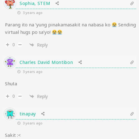
Sophia, STEM
3 years ago
Parang ito na ‘yung pinakamasakit na nabasa ko
Sending
virtual hugs po sa’yo!
0
Reply
Charles David Montibon
3 years ago
Shuta
0
Reply
tinapay
3 years ago
Sakit :<