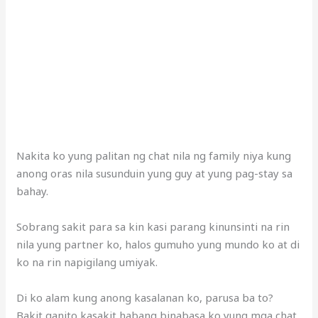
Nakita ko yung palitan ng chat nila ng family niya kung
anong oras nila susunduin yung guy at yung pag-stay sa
bahay.
Sobrang sakit para sa kin kasi parang kinunsinti na rin
nila yung partner ko, halos gumuho yung mundo ko at di
ko na rin napigilang umiyak.
Di ko alam kung anong kasalanan ko, parusa ba to?
Bakit ganito kasakit habang binabasa ko yung mga chat