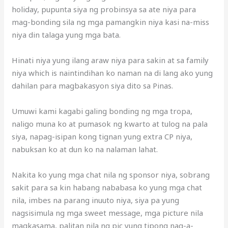
holiday, pupunta siya ng probinsya sa ate niya para
mag-bonding sila ng mga pamangkin niya kasi na-miss
niya din talaga yung mga bata.
Hinati niya yung ilang araw niya para sakin at sa family
niya which is naintindihan ko naman na di lang ako yung
dahilan para magbakasyon siya dito sa Pinas.
Umuwi kami kagabi galing bonding ng mga tropa,
naligo muna ko at pumasok ng kwarto at tulog na pala
siya, napag-isipan kong tignan yung extra CP niya,
nabuksan ko at dun ko na nalaman lahat.
Nakita ko yung mga chat nila ng sponsor niya, sobrang
sakit para sa kin habang nababasa ko yung mga chat
nila, imbes na parang inuuto niya, siya pa yung
nagsisimula ng mga sweet message, mga picture nila
magkasama, palitan nila ng pic yung tipong nag-a-