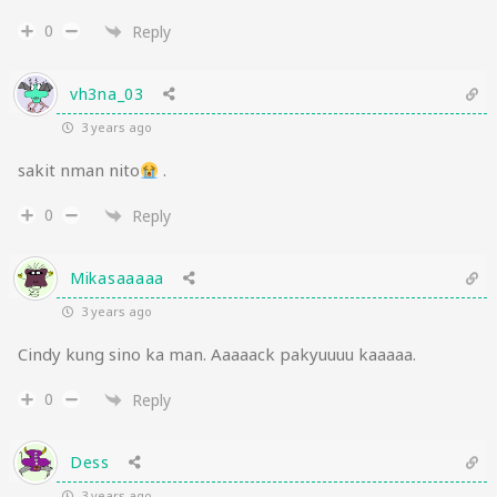
0
Reply
vh3na_03
3 years ago
sakit nman nito
.
0
Reply
Mikasaaaaa
3 years ago
Cindy kung sino ka man. Aaaaack pakyuuuu kaaaaa.
0
Reply
Dess
3 years ago