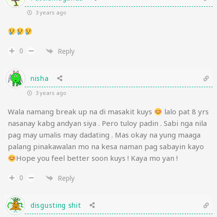
3 years ago
0
Reply
nisha
3 years ago
Wala namang break up na di masakit kuys
lalo pat 8 yrs
nasanay kabg andyan siya . Pero tuloy padin . Sabi nga nila
pag may umalis may dadating . Mas okay na yung maaga
palang pinakawalan mo na kesa naman pag sabayin kayo
Hope you feel better soon kuys ! Kaya mo yan !
0
Reply
disgusting shit