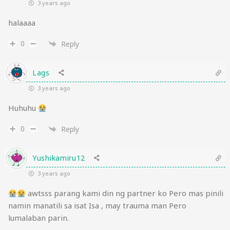
3 years ago
halaaaa
0
Reply
Lags
3 years ago
Huhuhu
0
Reply
Yushikamiru12
3 years ago
awtsss parang kami din ng partner ko Pero mas pinili
namin manatili sa isat Isa , may trauma man Pero
lumalaban parin.