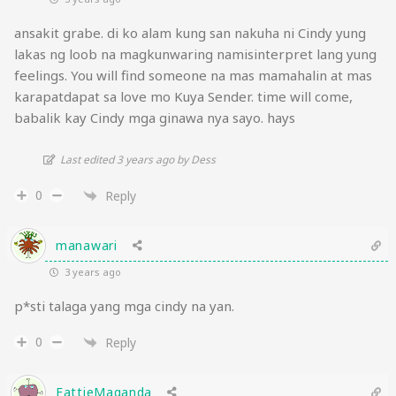
ansakit grabe. di ko alam kung san nakuha ni Cindy yung
lakas ng loob na magkunwaring namisinterpret lang yung
feelings. You will find someone na mas mamahalin at mas
karapatdapat sa love mo Kuya Sender. time will come,
babalik kay Cindy mga ginawa nya sayo. hays
Last edited 3 years ago by Dess
0
Reply
manawari
3 years ago
p*sti talaga yang mga cindy na yan.
0
Reply
FattieMaganda