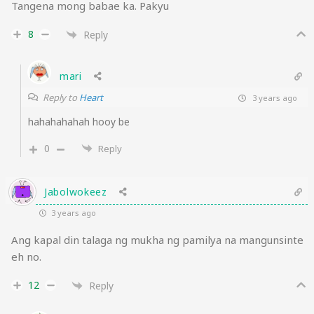
Tangena mong babae ka. Pakyu
8
Reply
mari
Reply to
Heart
3 years ago
hahahahahah hooy be
0
Reply
Jabolwokeez
3 years ago
Ang kapal din talaga ng mukha ng pamilya na mangunsinte
eh no.
12
Reply