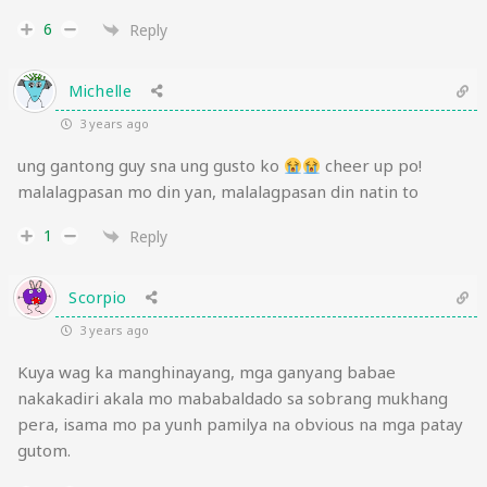
6
Reply
Michelle
3 years ago
ung gantong guy sna ung gusto ko
cheer up po!
malalagpasan mo din yan, malalagpasan din natin to
1
Reply
Scorpio
3 years ago
Kuya wag ka manghinayang, mga ganyang babae
nakakadiri akala mo mababaldado sa sobrang mukhang
pera, isama mo pa yunh pamilya na obvious na mga patay
gutom.