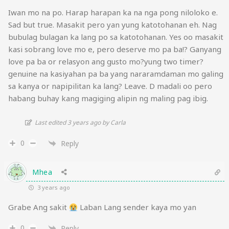
Iwan mo na po. Harap harapan ka na nga pong niloloko e.
Sad but true. Masakit pero yan yung katotohanan eh. Nag
bubulag bulagan ka lang po sa katotohanan. Yes oo masakit
kasi sobrang love mo e, pero deserve mo pa ba!? Ganyang
love pa ba or relasyon ang gusto mo?yung two timer?
genuine na kasiyahan pa ba yang nararamdaman mo galing
sa kanya or napipilitan ka lang? Leave. D madali oo pero
habang buhay kang magiging alipin ng maling pag ibig.
Last edited 3 years ago by Carla
0
Reply
Mhea
3 years ago
Grabe Ang sakit
Laban Lang sender kaya mo yan
0
Reply