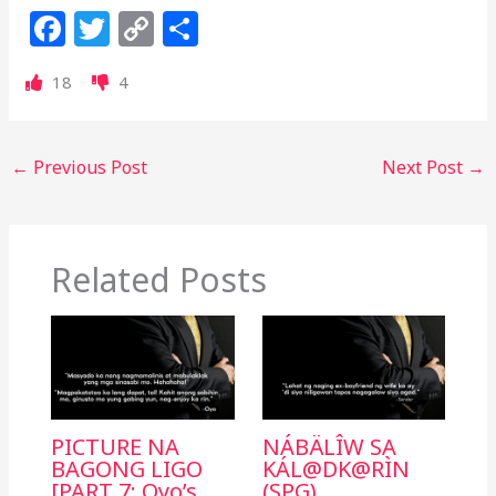
F
T
C
S
a
w
o
h
18
4
c
itt
p
ar
e
e
y
e
b
r
Li
←
Previous Post
Next Post
→
o
n
o
k
k
Related Posts
PICTURE NA
NÁBÄLÎW SA
BAGONG LIGO
KÁL@DK@RÌN
[PART 7: Oyo’s
(SPG)