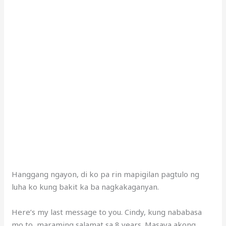
Hanggang ngayon, di ko pa rin mapigilan pagtulo ng
luha ko kung bakit ka ba nagkakaganyan.
Here’s my last message to you. Cindy, kung nababasa
mo to, maraming salamat sa 8 years. Masaya akong