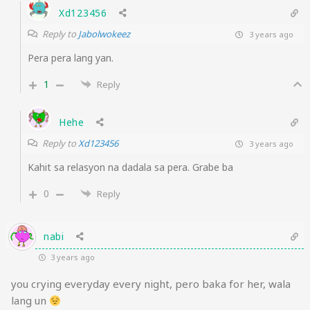
Xd123456
Reply to
Jabolwokeez
3 years ago
Pera pera lang yan.
1
Reply
Hehe
Reply to
Xd123456
3 years ago
Kahit sa relasyon na dadala sa pera. Grabe ba
0
Reply
nabi
3 years ago
you crying everyday every night, pero baka for her, wala
lang un