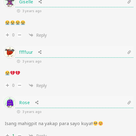
Giselle
3 years ago
0
Reply
ffffuur
3 years ago
0
Reply
Rose
3 years ago
Isang mahigpit na yakap para sayo kuya!!
1
Reply