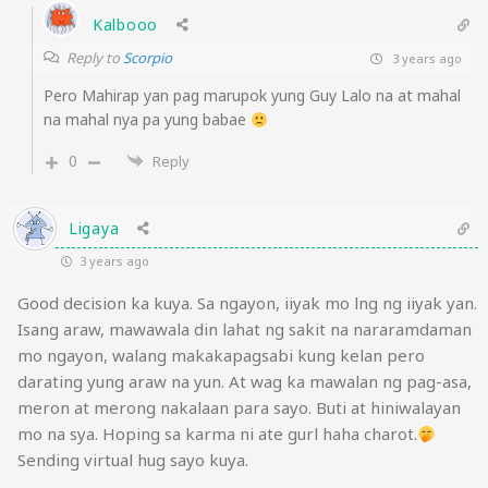
Kalbooo
Reply to
Scorpio
3 years ago
Pero Mahirap yan pag marupok yung Guy Lalo na at mahal
na mahal nya pa yung babae
0
Reply
Ligaya
3 years ago
Good decision ka kuya. Sa ngayon, iiyak mo lng ng iiyak yan.
Isang araw, mawawala din lahat ng sakit na nararamdaman
mo ngayon, walang makakapagsabi kung kelan pero
darating yung araw na yun. At wag ka mawalan ng pag-asa,
meron at merong nakalaan para sayo. Buti at hiniwalayan
mo na sya. Hoping sa karma ni ate gurl haha charot.
Sending virtual hug sayo kuya.