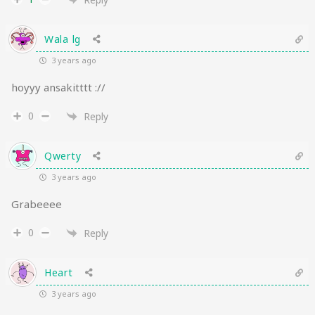
Wala lg
3 years ago
hoyyy ansakitttt ://
0
Reply
Qwerty
3 years ago
Grabeeee
0
Reply
Heart
3 years ago