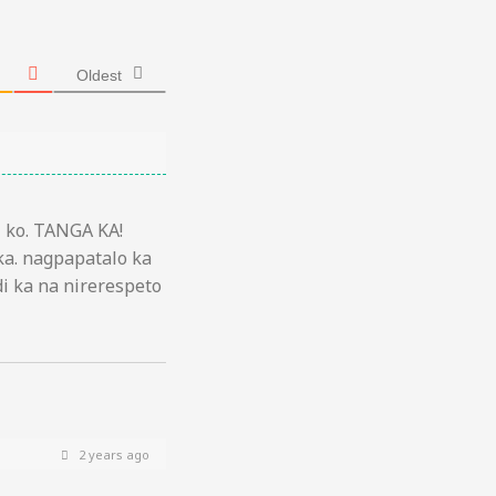
Oldest
i ko. TANGA KA!
ka. nagpapatalo ka
i ka na nirerespeto
2 years ago