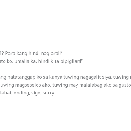
1? Para kang hindi nag-aral!”
 ko, umalis ka, hindi kita pipigilan!”
tang natatanggap ko sa kanya tuwing nagagalit siya, tuwin
 tuwing magseselos ako, tuwing may malalabag ako sa gusto
ahat, ending, sige, sorry.