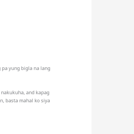
g pa yung bigla na lang
ya nakukuha, and kapag
n, basta mahal ko siya