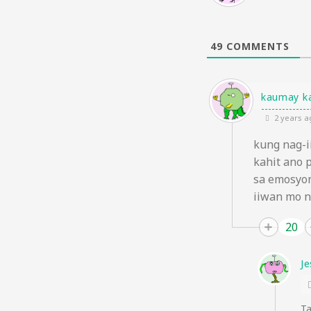
49
COMMENTS
kaumay k
2 years a
kung nag-i
kahit ano 
sa emosyon
iiwan mo n
20
Je
Ta