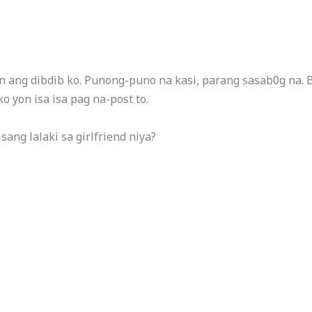
n ang dibdib ko. Punong-puno na kasi, parang sasab0g na.
 yon isa isa pag na-post to.
sang lalaki sa girlfriend niya?