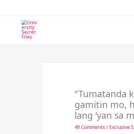
Skip
to
content
“Tumatanda k
gamitin mo, h
lang ‘yan sa 
49 Comments
/
Exclusive S