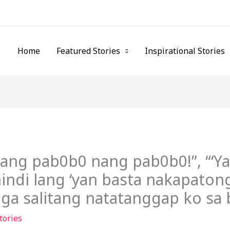
Home
Featured Stories
Inspirational Stories
ang pab0b0 nang pab0b0!”, “‘Y
indi lang ‘yan basta nakapatong 
mga salitang natatanggap ko sa
tories