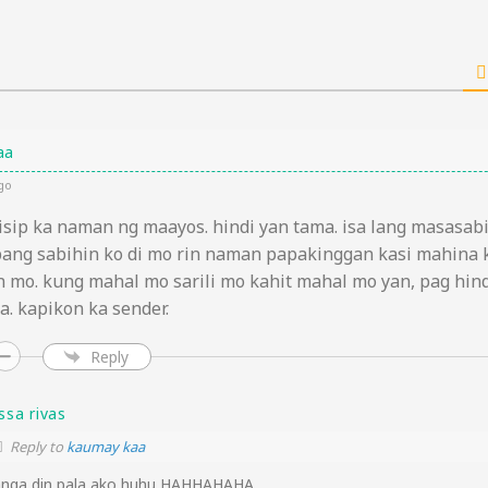
aa
go
isip ka naman ng maayos. hindi yan tama. isa lang masasab
pang sabihin ko di mo rin naman papakinggan kasi mahina 
 mo. kung mahal mo sarili mo kahit mahal mo yan, pag hind
a. kapikon ka sender.
Reply
ssa rivas
Reply to
kaumay kaa
nga din pala ako huhu HAHHAHAHA