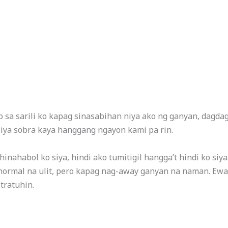
ko sa sarili ko kapag sinasabihan niya ako ng ganyan, dagda
iya sobra kaya hanggang ngayon kami pa rin.
inahabol ko siya, hindi ako tumitigil hangga’t hindi ko si
normal na ulit, pero kapag nag-away ganyan na naman. Ewa
 tratuhin.
l