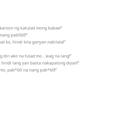
karoon ng katulad mong babae!”
nang pab0b0!”
l ko, hindi kita ganyan nakilala!”
 din ako na tulad mo… wag na lang!”
 hindi lang yan basta nakapatong diyan!”
mo, pab*b0 na nang pab*b0!”