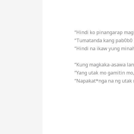
“Hindi ko pinangarap mag
“Tumatanda kang pab0b0 
“Hindi na ikaw yung minaha
“Kung magkaka-asawa lang
“Yang utak mo gamitin mo,
“Napakat*nga na ng utak 