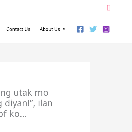
Search
Contact Us
About Us
ang utak mo
diyan!”, ilan
 bf ko…