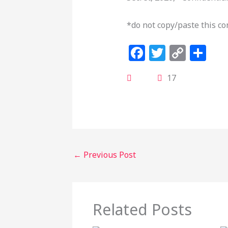
*do not copy/paste this co
F
T
C
S
a
w
o
h
17
c
itt
p
ar
e
e
y
e
b
r
Li
o
n
o
k
←
Previous Post
k
Related Posts