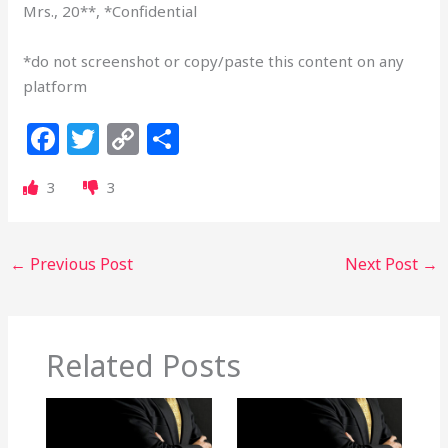
Mrs., 20**, *Confidential
*do not screenshot or copy/paste this content on any
platform
F
T
C
S
a
w
o
h
3
3
c
itt
p
ar
e
e
y
e
b
r
Li
←
Previous Post
Next Post
→
o
n
o
k
k
Related Posts