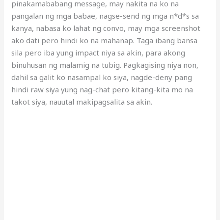
pinakamababang message, may nakita na ko na
pangalan ng mga babae, nagse-send ng mga n*d*s sa
kanya, nabasa ko lahat ng convo, may mga screenshot
ako dati pero hindi ko na mahanap. Taga ibang bansa
sila pero iba yung impact niya sa akin, para akong
binuhusan ng malamig na tubig. Pagkagising niya non,
dahil sa galit ko nasampal ko siya, nagde-deny pang
hindi raw siya yung nag-chat pero kitang-kita mo na
takot siya, nauutal makipagsalita sa akin.