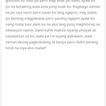
gustuhin ko man po pero may anak po kami, ayaw ko
po na lumaking wala ama yung anak ko. Nagbago naman
na po siya noon pero ewan ko lang ngayon, may plano
po kaming magpakasal pero parang ngayon ayaw ko
nang ituloy kasi alam ko na ako lang yung maghihirap sa
sitwasyon namin. Dahil kahit makita niyang umiiyak at
nasasaktan na ko, wala pa rin siyang pakialam, wala
naman akong pagkukulang sa kanya pero bakit parang
hindi na niya ako mahal?