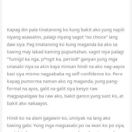
Kapag din pala tinatanong ko kung bakit ako yung napili
niyang asawahin, palagi niyang sagot “no choice” lang
daw siya. Pag tinatanong ko kung maganda ba ako sa
tuwing may lakad kaming pupuntahan, sagot niya palagi
“Tumigil ka nga, p*ngit ka, period!” ganyan yung mga
sinasabi niya sa akin kaya minsan hindi na ako nag-aayos
kasi siya mismo nagpababa ng self-confidence ko. Pero
kapag pumorma naman ako ng maganda, yung pang-
formal na ayos, galit na galit siya kesyo raw
magpapaligaw ba raw ako, bakit ganon yung suot ko, at
bakit ako nakaayos.
Hindi ko na alam gagawin ko, umiiyak na lang ako
tuwing gabi. Yung mga magsasabi po na iwan ko po siya,