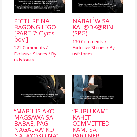
PICTURE NA
NÁBÄLÎW SA
BAGONG LIGO
KÁL@DK@RÌN
[PART 7: Oyo’s
(SPG)
pov ]
130 Comments
/
221 Comments
/
Exclusive Stories
/ By
Exclusive Stories
/ By
usfstories
usfstories
“MABILIS AKO
“FUBU KAMI
MAGSAWA SA
KAHIT
BABAE, PAG
COMMITTED
NAGALAW KO
KAMI SA
NA, AYOKO NA”
PARTNER