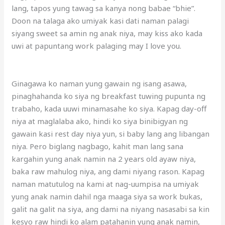
lang, tapos yung tawag sa kanya nong babae “bhie”.
Doon na talaga ako umiyak kasi dati naman palagi
siyang sweet sa amin ng anak niya, may kiss ako kada
uwi at papuntang work palaging may I love you.
Ginagawa ko naman yung gawain ng isang asawa,
pinaghahanda ko siya ng breakfast tuwing pupunta ng
trabaho, kada uuwi minamasahe ko siya. Kapag day-off
niya at maglalaba ako, hindi ko siya binibigyan ng
gawain kasi rest day niya yun, si baby lang ang libangan
niya. Pero biglang nagbago, kahit man lang sana
kargahin yung anak namin na 2 years old ayaw niya,
baka raw mahulog niya, ang dami niyang rason. Kapag
naman matutulog na kami at nag-uumpisa na umiyak
yung anak namin dahil nga maaga siya sa work bukas,
galit na galit na siya, ang dami na niyang nasasabi sa kin
kesyo raw hindi ko alam patahanin yung anak namin,