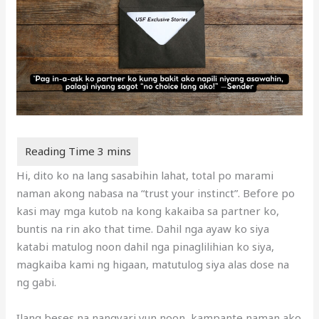
Hi, dito ko na lang sasabihin lahat, total po marami
naman akong nabasa na “trust your instinct”. Before po
kasi may mga kutob na kong kakaiba sa partner ko,
buntis na rin ako that time. Dahil nga ayaw ko siya
katabi matulog noon dahil nga pinaglilihian ko siya,
magkaiba kami ng higaan, matutulog siya alas dose na
ng gabi.
Ilang beses na nangyari yun noon, kampante naman ako