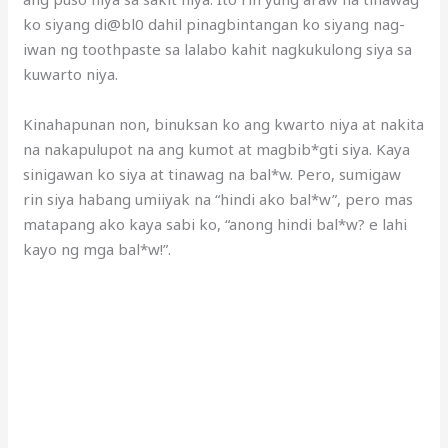
ko siyang di@bl0 dahil pinagbintangan ko siyang nag-
iwan ng toothpaste sa lalabo kahit nagkukulong siya sa
kuwarto niya.
Kinahapunan non, binuksan ko ang kwarto niya at nakita
na nakapulupot na ang kumot at magbib*gti siya. Kaya
sinigawan ko siya at tinawag na bal*w. Pero, sumigaw
rin siya habang umiiyak na “hindi ako bal*w”, pero mas
matapang ako kaya sabi ko, “anong hindi bal*w? e lahi
kayo ng mga bal*w!”.