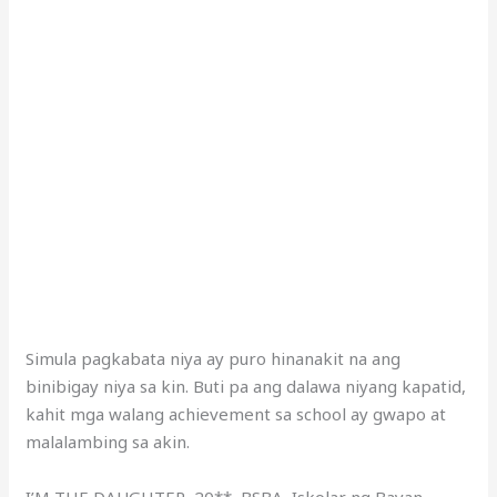
Simula pagkabata niya ay puro hinanakit na ang
binibigay niya sa kin. Buti pa ang dalawa niyang kapatid,
kahit mga walang achievement sa school ay gwapo at
malalambing sa akin.
I’M THE DAUGHTER, 20**, BSBA, Iskolar ng Bayan