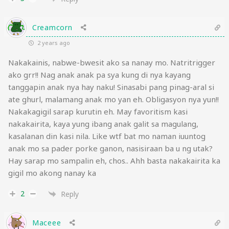
Creamcorn
2 years ago
Nakakainis, nabwe-bwesit ako sa nanay mo. Natritrigger
ako grr!! Nag anak anak pa sya kung di nya kayang
tanggapin anak nya hay naku! Sinasabi pang pinag-aral si
ate ghurl, malamang anak mo yan eh. Obligasyon nya yun!!
Nakakagigil sarap kurutin eh. May favoritism kasi
nakakairita, kaya yung ibang anak galit sa magulang,
kasalanan din kasi nila. Like wtf bat mo naman iuuntog
anak mo sa pader porke ganon, nasisiraan ba u ng utak?
Hay sarap mo sampalin eh, chos.. Ahh basta nakakairita ka
gigil mo akong nanay ka
2
Reply
Maceee