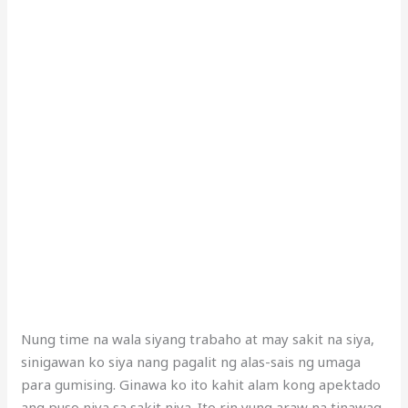
Nung time na wala siyang trabaho at may sakit na siya,
sinigawan ko siya nang pagalit ng alas-sais ng umaga
para gumising. Ginawa ko ito kahit alam kong apektado
ang puso niya sa sakit niya. Ito rin yung araw na tinawag