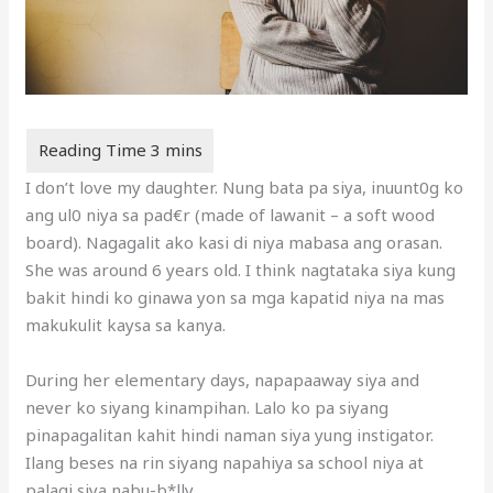
I don’t love my daughter. Nung bata pa siya, inuunt0g ko
ang ul0 niya sa pad€r (made of lawanit – a soft wood
board). Nagagalit ako kasi di niya mabasa ang orasan.
She was around 6 years old. I think nagtataka siya kung
bakit hindi ko ginawa yon sa mga kapatid niya na mas
makukulit kaysa sa kanya.
During her elementary days, napapaaway siya and
never ko siyang kinampihan. Lalo ko pa siyang
pinapagalitan kahit hindi naman siya yung instigator.
Ilang beses na rin siyang napahiya sa school niya at
palagi siya nabu-b*lly.