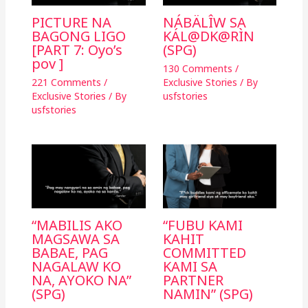
PICTURE NA
NÁBÄLÎW SA
BAGONG LIGO
KÁL@DK@RÌN
[PART 7: Oyo’s
(SPG)
pov ]
130 Comments
/
221 Comments
/
Exclusive Stories
/ By
Exclusive Stories
/ By
usfstories
usfstories
“MABILIS AKO
“FUBU KAMI
MAGSAWA SA
KAHIT
BABAE, PAG
COMMITTED
NAGALAW KO
KAMI SA
NA, AYOKO NA”
PARTNER
(SPG)
NAMIN” (SPG)