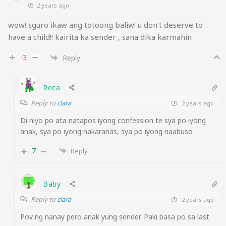
2 years ago
wow! sguro ikaw ang totoong baliw! u don’t deserve to
have a child!! kairita ka sender , sana dika karmahin
-3
Reply
Reca
Reply to
clara
2 years ago
Di niyo po ata natapos iyong confession te sya po iyong
anak, sya po iyong nakaranas, sya po iyong naabuso
7
Reply
Baby
Reply to
clara
2 years ago
Pov ng nanay pero anak yung sender. Paki basa po sa last