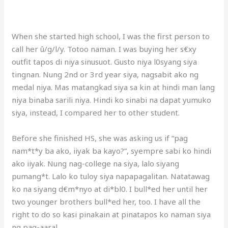
When she started high school, I was the first person to
call her û/g/l/y. Totoo naman. I was buying her s€xy
outfit tapos di niya sinusuot. Gusto niya l0syang siya
tingnan. Nung 2nd or 3rd year siya, nagsabit ako ng
medal niya. Mas matangkad siya sa kin at hindi man lang
niya binaba sarili niya. Hindi ko sinabi na dapat yumuko
siya, instead, I compared her to other student.
Before she finished HS, she was asking us if “pag
nam*t*y ba ako, iiyak ba kayo?”, syempre sabi ko hindi
ako iiyak. Nung nag-college na siya, lalo siyang
pumang*t. Lalo ko tuloy siya napapagalitan. Natatawag
ko na siyang d€m*nyo at di*bl0. I bull*ed her until her
two younger brothers bull*ed her, too. I have all the
right to do so kasi pinakain at pinatapos ko naman siya
ng pag-aaral.