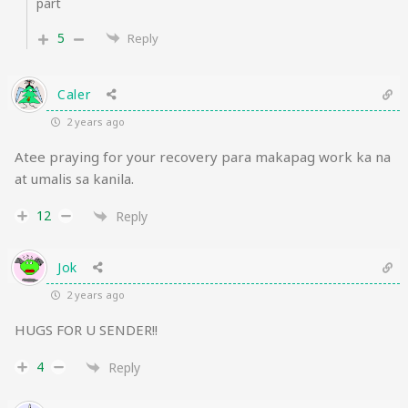
part
5
Reply
Caler
2 years ago
Atee praying for your recovery para makapag work ka na
at umalis sa kanila.
12
Reply
Jok
2 years ago
HUGS FOR U SENDER!!
4
Reply