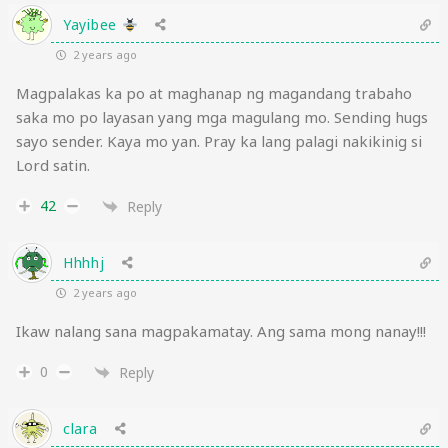
Yayibee
2 years ago
Magpalakas ka po at maghanap ng magandang trabaho
saka mo po layasan yang mga magulang mo. Sending hugs
sayo sender. Kaya mo yan. Pray ka lang palagi nakikinig si
Lord satin.
42
Reply
Hhhhj
2 years ago
Ikaw nalang sana magpakamatay. Ang sama mong nanay!!!
0
Reply
clara