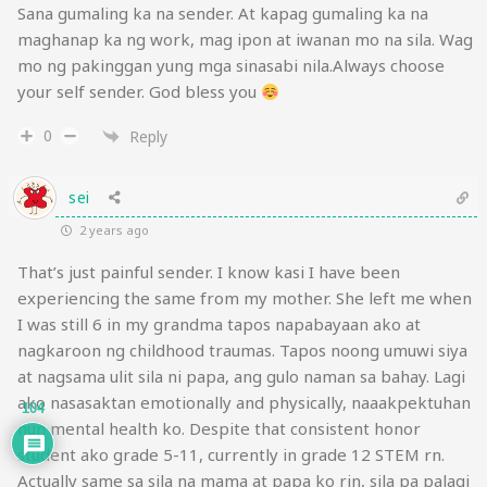
Sana gumaling ka na sender. At kapag gumaling ka na
maghanap ka ng work, mag ipon at iwanan mo na sila. Wag
mo ng pakinggan yung mga sinasabi nila.Always choose
your self sender. God bless you
0
Reply
sei
2 years ago
That’s just painful sender. I know kasi I have been
experiencing the same from my mother. She left me when
I was still 6 in my grandma tapos napabayaan ako at
nagkaroon ng childhood traumas. Tapos noong umuwi siya
at nagsama ulit sila ni papa, ang gulo naman sa bahay. Lagi
ako nasasaktan emotionally and physically, naaakpektuhan
104
nun mental health ko. Despite that consistent honor
student ako grade 5-11, currently in grade 12 STEM rn.
Actually same sa sila na mama at papa ko rin, sila pa palagi