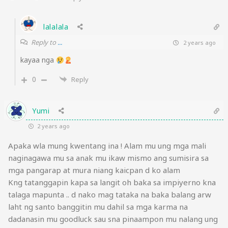
lalalala
Reply to
...
2 years ago
kayaa nga
0
Reply
Yumi
2 years ago
Apaka wla mung kwentang ina ! Alam mu ung mga mali
naginagawa mu sa anak mu ikaw mismo ang sumisira sa
mga pangarap at mura niang kaicpan d ko alam
Kng tatanggapin kapa sa langit oh baka sa impiyerno kna
talaga mapunta .. d nako mag tataka na baka balang arw
laht ng santo banggitin mu dahil sa mga karma na
dadanasin mu goodluck sau sna pinaampon mu nalang ung