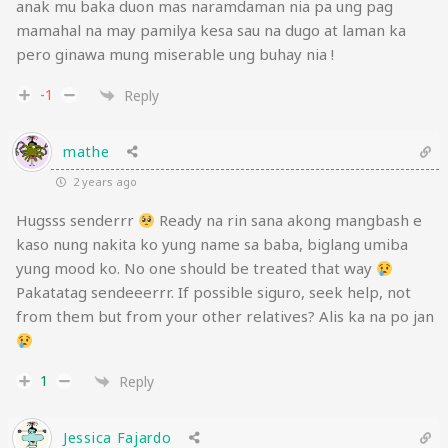
anak mu baka duon mas naramdaman nia pa ung pag
mamahal na may pamilya kesa sau na dugo at laman ka
pero ginawa mung miserable ung buhay nia !
-1
Reply
mathe
2 years ago
Hugsss senderrr
Ready na rin sana akong mangbash e
kaso nung nakita ko yung name sa baba, biglang umiba
yung mood ko. No one should be treated that way
Pakatatag sendeeerrr. If possible siguro, seek help, not
from them but from your other relatives? Alis ka na po jan
1
Reply
Jessica Fajardo