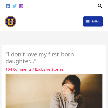
Skip
Sea
to
content
MAIN
MENU
MENU
“I don’t love my first-born
daughter…”
104 Comments
/
Exclusive Stories