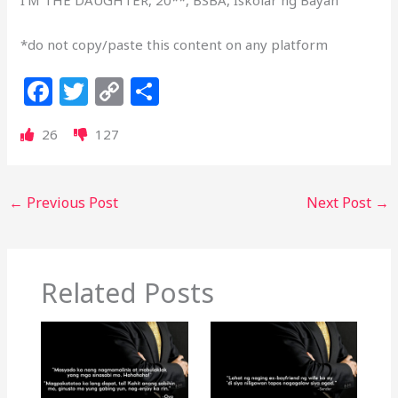
*do not copy/paste this content on any platform
F
T
C
S
a
w
o
h
26
127
c
itt
p
ar
e
e
y
e
b
r
Li
←
Previous Post
Next Post
→
o
n
o
k
k
Related Posts