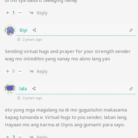
di mo sya dasurb tawaging nanay
1
Reply
Biyi
2 years ago
Sending virtual hugs and prayer for your strength sender
wag mo intindihin yang nanay mo abno lang yan
0
Reply
lala
2 years ago
eto yung mga magulang na di mo gugustuhin makasama
kapag tumanda e. Virtual hugs to you sender, laban lang.
Hayaan mo ang karma at Diyos ang gumanti para sayo.
3
Reply