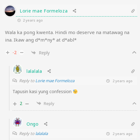
Lorie mae Formeloza
2 years ago
Wala ka pong kwenta. Hindi mo deserve na matawag na
ina. Ikaw ang d*m*ny* at d*abl*
-2
Reply
lalalala
Reply to
Lorie mae Formeloza
2 years ago
Tapusin kasi yung confession
2
Reply
Ongo
Reply to
lalalala
2 years ago