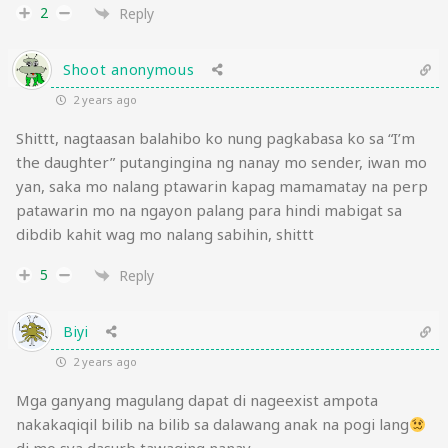
2
Reply
Shoot anonymous
2 years ago
Shittt, nagtaasan balahibo ko nung pagkabasa ko sa “I’m
the daughter” putangingina ng nanay mo sender, iwan mo
yan, saka mo nalang ptawarin kapag mamamatay na perp
patawarin mo na ngayon palang para hindi mabigat sa
dibdib kahit wag mo nalang sabihin, shittt
5
Reply
Biyi
2 years ago
Mga ganyang magulang dapat di nageexist ampota
nakakaqiqil bilib na bilib sa dalawang anak na pogi lang