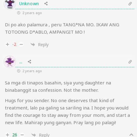
Unknown
2 years ago
Di po ako palamura , peru TANG*NA MO.. IKAW ANG
TOTOONG D*ABLO, AMPANGIT MO !
-2
Reply
...
2 years ago
Sa mga di tinapos basahin, siya yung daughter na
binabanggit sa confession. Not the mother.
Hugs for you sender. No one deserves that kind of
treatment, lalo pa galing sa sariling ina. I hope you would
find the courage to stay away from your mom, and start a
new life. Mahirap yung ganyan. Pray lang po palagi!
26
Reply