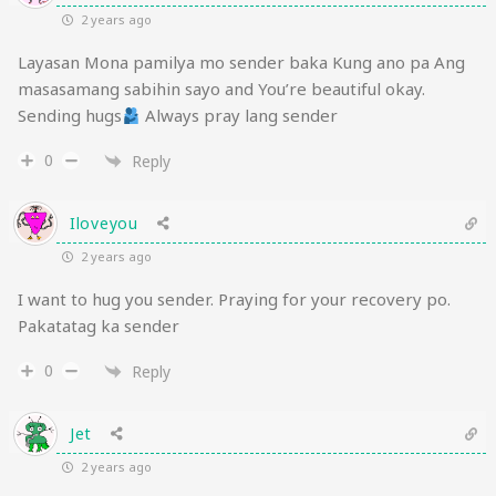
2 years ago
Layasan Mona pamilya mo sender baka Kung ano pa Ang
masasamang sabihin sayo and You’re beautiful okay.
Sending hugs
Always pray lang sender
0
Reply
Iloveyou
2 years ago
I want to hug you sender. Praying for your recovery po.
Pakatatag ka sender
0
Reply
Jet
2 years ago