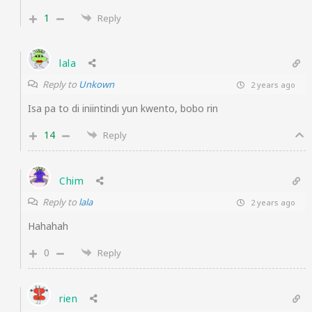
1
Reply
lala
Reply to
Unkown
2 years ago
Isa pa to di iniintindi yun kwento, bobo rin
14
Reply
Chim
Reply to
lala
2 years ago
Hahahah
0
Reply
rien