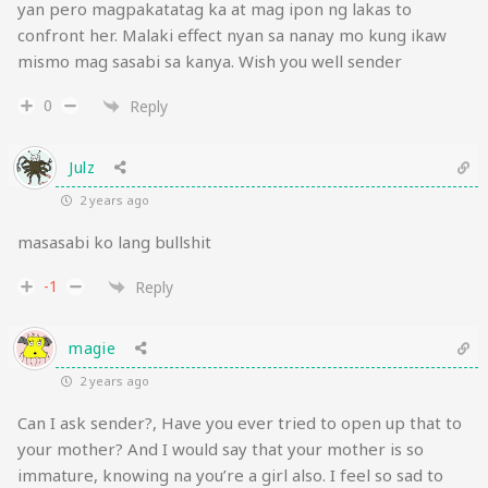
yan pero magpakatatag ka at mag ipon ng lakas to
confront her. Malaki effect nyan sa nanay mo kung ikaw
mismo mag sasabi sa kanya. Wish you well sender
0
Reply
Julz
2 years ago
masasabi ko lang bullshit
-1
Reply
magie
2 years ago
Can I ask sender?, Have you ever tried to open up that to
your mother? And I would say that your mother is so
immature, knowing na you’re a girl also. I feel so sad to