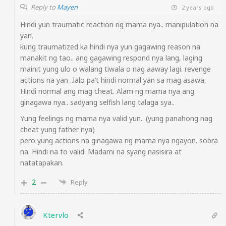
Reply to
Mayen
2 years ago
Hindi yun traumatic reaction ng mama nya.. manipulation na
yan.
kung traumatized ka hindi nya yun gagawing reason na
manakit ng tao.. ang gagawing respond nya lang, laging
mainit yung ulo o walang tiwala o nag aaway lagi. revenge
actions na yan ..lalo pa’t hindi normal yan sa mag asawa.
Hindi normal ang mag cheat. Alam ng mama nya ang
ginagawa nya.. sadyang selfish lang talaga sya..
Yung feelings ng mama nya valid yun.. (yung panahong nag
cheat yung father nya)
pero yung actions na ginagawa ng mama nya ngayon. sobra
na. Hindi na to valid. Madami na syang nasisira at
natatapakan.
2
Reply
Ktervlo