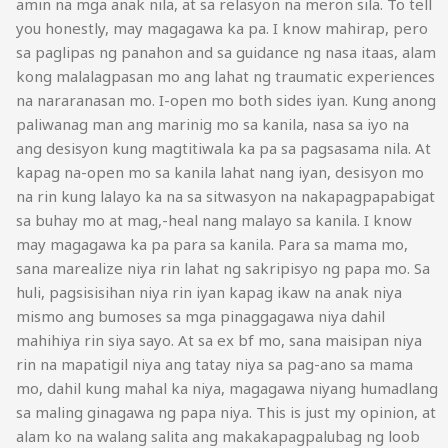
amin na mga anak nila, at sa relasyon na meron sila. To tell
you honestly, may magagawa ka pa. I know mahirap, pero
sa paglipas ng panahon and sa guidance ng nasa itaas, alam
kong malalagpasan mo ang lahat ng traumatic experiences
na nararanasan mo. I-open mo both sides iyan. Kung anong
paliwanag man ang marinig mo sa kanila, nasa sa iyo na
ang desisyon kung magtitiwala ka pa sa pagsasama nila. At
kapag na-open mo sa kanila lahat nang iyan, desisyon mo
na rin kung lalayo ka na sa sitwasyon na nakapagpapabigat
sa buhay mo at mag,-heal nang malayo sa kanila. I know
may magagawa ka pa para sa kanila. Para sa mama mo,
sana marealize niya rin lahat ng sakripisyo ng papa mo. Sa
huli, pagsisisihan niya rin iyan kapag ikaw na anak niya
mismo ang bumoses sa mga pinaggagawa niya dahil
mahihiya rin siya sayo. At sa ex bf mo, sana maisipan niya
rin na mapatigil niya ang tatay niya sa pag-ano sa mama
mo, dahil kung mahal ka niya, magagawa niyang humadlang
sa maling ginagawa ng papa niya. This is just my opinion, at
alam ko na walang salita ang makakapagpalubag ng loob