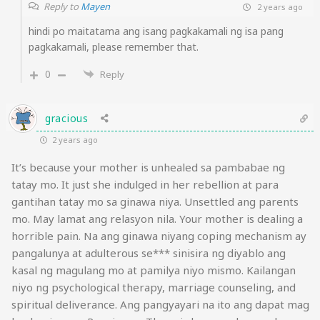
Reply to
Mayen
2 years ago
hindi po maitatama ang isang pagkakamali ng isa pang
pagkakamali, please remember that.
0
Reply
gracious
2 years ago
It’s because your mother is unhealed sa pambabae ng
tatay mo. It just she indulged in her rebellion at para
gantihan tatay mo sa ginawa niya. Unsettled ang parents
mo. May lamat ang relasyon nila. Your mother is dealing a
horrible pain. Na ang ginawa niyang coping mechanism ay
pangalunya at adulterous se*** sinisira ng diyablo ang
kasal ng magulang mo at pamilya niyo mismo. Kailangan
niyo ng psychological therapy, marriage counseling, and
spiritual deliverance. Ang pangyayari na ito ang dapat mag