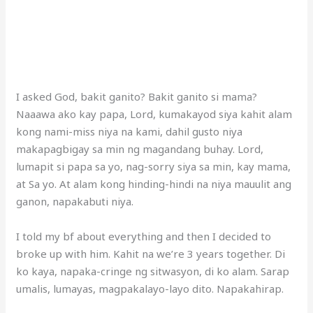
I asked God, bakit ganito? Bakit ganito si mama?
Naaawa ako kay papa, Lord, kumakayod siya kahit alam
kong nami-miss niya na kami, dahil gusto niya
makapagbigay sa min ng magandang buhay. Lord,
lumapit si papa sa yo, nag-sorry siya sa min, kay mama,
at Sa yo. At alam kong hinding-hindi na niya mauulit ang
ganon, napakabuti niya.
I told my bf about everything and then I decided to
broke up with him. Kahit na we’re 3 years together. Di
ko kaya, napaka-cringe ng sitwasyon, di ko alam. Sarap
umalis, lumayas, magpakalayo-layo dito. Napakahirap.