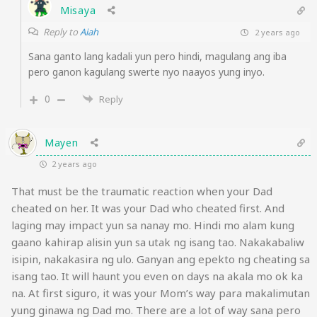
Misaya
Reply to
Aiah
2 years ago
Sana ganto lang kadali yun pero hindi, magulang ang iba
pero ganon kagulang swerte nyo naayos yung inyo.
0
Reply
Mayen
2 years ago
That must be the traumatic reaction when your Dad
cheated on her. It was your Dad who cheated first. And
laging may impact yun sa nanay mo. Hindi mo alam kung
gaano kahirap alisin yun sa utak ng isang tao. Nakakabaliw
isipin, nakakasira ng ulo. Ganyan ang epekto ng cheating sa
isang tao. It will haunt you even on days na akala mo ok ka
na. At first siguro, it was your Mom’s way para makalimutan
yung ginawa ng Dad mo. There are a lot of way sana pero