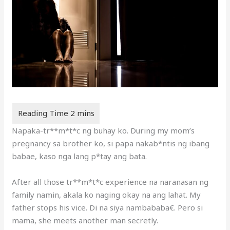
Napaka-tr**m*t*c ng buhay ko. During my mom’s
pregnancy sa brother ko, si papa nakab*ntis ng ibang
babae, kaso nga lang p*tay ang bata.
After all those tr**m*t*c experience na naranasan ng
family namin, akala ko naging okay na ang lahat. My
father stops his vice. Di na siya nambababa€. Pero si
mama, she meets another man secretly.