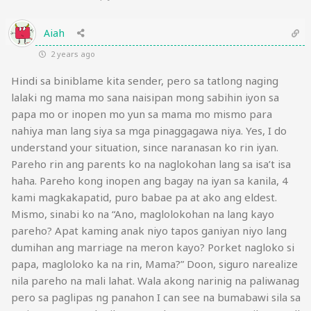
Aiah
2 years ago
Hindi sa biniblame kita sender, pero sa tatlong naging
lalaki ng mama mo sana naisipan mong sabihin iyon sa
papa mo or inopen mo yun sa mama mo mismo para
nahiya man lang siya sa mga pinaggagawa niya. Yes, I do
understand your situation, since naranasan ko rin iyan.
Pareho rin ang parents ko na naglokohan lang sa isa’t isa
haha. Pareho kong inopen ang bagay na iyan sa kanila, 4
kami magkakapatid, puro babae pa at ako ang eldest.
Mismo, sinabi ko na “Ano, maglolokohan na lang kayo
pareho? Apat kaming anak niyo tapos ganiyan niyo lang
dumihan ang marriage na meron kayo? Porket nagloko si
papa, magloloko ka na rin, Mama?” Doon, siguro narealize
nila pareho na mali lahat. Wala akong narinig na paliwanag
pero sa paglipas ng panahon I can see na bumabawi sila sa