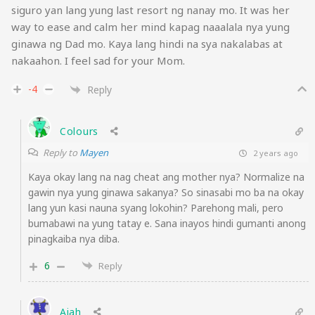
siguro yan lang yung last resort ng nanay mo. It was her
way to ease and calm her mind kapag naaalala nya yung
ginawa ng Dad mo. Kaya lang hindi na sya nakalabas at
nakaahon. I feel sad for your Mom.
-4
Reply
Colours
Reply to
Mayen
2 years ago
Kaya okay lang na nag cheat ang mother nya? Normalize na
gawin nya yung ginawa sakanya? So sinasabi mo ba na okay
lang yun kasi nauna syang lokohin? Parehong mali, pero
bumabawi na yung tatay e. Sana inayos hindi gumanti anong
pinagkaiba nya diba.
6
Reply
Aiah