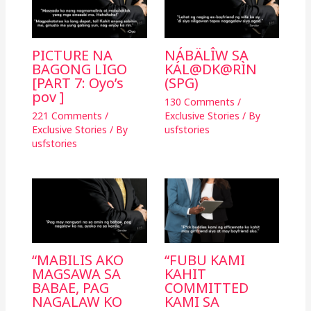
PICTURE NA
NÁBÄLÎW SA
BAGONG LIGO
KÁL@DK@RÌN
[PART 7: Oyo’s
(SPG)
pov ]
130 Comments
/
221 Comments
/
Exclusive Stories
/ By
Exclusive Stories
/ By
usfstories
usfstories
“MABILIS AKO
“FUBU KAMI
MAGSAWA SA
KAHIT
BABAE, PAG
COMMITTED
NAGALAW KO
KAMI SA