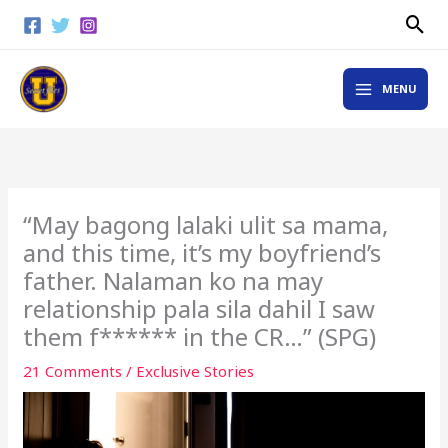
Skip
Sea
to
content
MAIN
MENU
MENU
“May bagong lalaki ulit sa mama,
and this time, it’s my boyfriend’s
father. Nalaman ko na may
relationship pala sila dahil I saw
them f****** in the CR…” (SPG)
21 Comments
/
Exclusive Stories