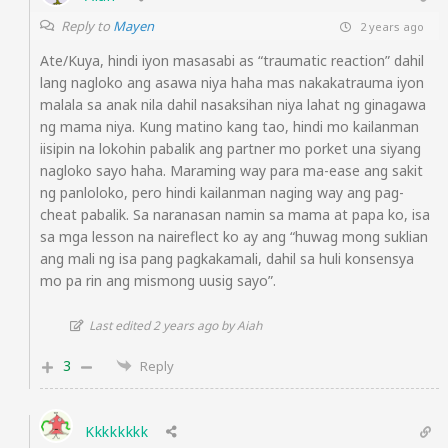
Reply to
Mayen
2 years ago
Ate/Kuya, hindi iyon masasabi as “traumatic reaction” dahil
lang nagloko ang asawa niya haha mas nakakatrauma iyon
malala sa anak nila dahil nasaksihan niya lahat ng ginagawa
ng mama niya. Kung matino kang tao, hindi mo kailanman
iisipin na lokohin pabalik ang partner mo porket una siyang
nagloko sayo haha. Maraming way para ma-ease ang sakit
ng panloloko, pero hindi kailanman naging way ang pag-
cheat pabalik. Sa naranasan namin sa mama at papa ko, isa
sa mga lesson na naireflect ko ay ang “huwag mong suklian
ang mali ng isa pang pagkakamali, dahil sa huli konsensya
mo pa rin ang mismong uusig sayo”.
Last edited 2 years ago by Aiah
3
Reply
Kkkkkkkk