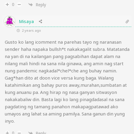
0
Reply
Misaya
2 years ago
Gusto ko lang icomment na parehas tayo ng naranasan
sender haha napaka bullsh*t nakakagalit subra. Matatanda
na yan di na kailangan pang pagsabihan dapat alam na
nilang mali hindi na sana nila ginawa, ang amin nag start
nung pandemic nagkadal*chel*che ang buhay namin.
Gag*han dito at doon vice versa kung baga. Walang
katahimikan ang bahay puros away,murahan,sumbatan at
kung anuanu pa. Ang hirap ng nasa ganyan sitwasyon
nakakabaliw din. Basta lagi ko lang pinagdadasal na sana
pagdating ng tamang panahon makapagpatawad ako
umayos ang lahat sa aming pamilya. Sana ganun din yung
inyo.
0
Reply