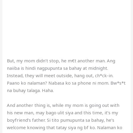
But, my mom didn’t stop, he m€t another man. Ang
naiiba is hindi nagpupunta sa bahay at midnight.
Instead, they will meet outside, hang out, ch*ck-in.
Paano ko nalaman? Nabasa ko sa phone ni mom. Bw*s*t
na buhay talaga. Haha.
And another thing is, while my mom is going out with
his new man, may bago ulit siya and this time, it’s my
boyfriend’s father. Si tito pumupunta sa bahay, he’s
welcome knowing that tatay siya ng bf ko. Nalaman ko