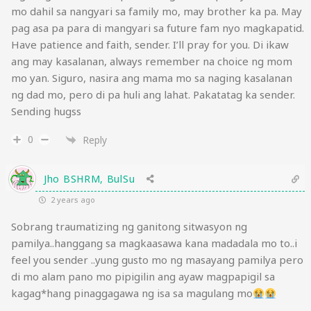
mo dahil sa nangyari sa family mo, may brother ka pa. May
pag asa pa para di mangyari sa future fam nyo magkapatid.
Have patience and faith, sender. I’ll pray for you. Di ikaw
ang may kasalanan, always remember na choice ng mom
mo yan. Siguro, nasira ang mama mo sa naging kasalanan
ng dad mo, pero di pa huli ang lahat. Pakatatag ka sender.
Sending hugss
0
Reply
Jho BSHRM, BulSu
2 years ago
Sobrang traumatizing ng ganitong sitwasyon ng
pamilya..hanggang sa magkaasawa kana madadala mo to..i
feel you sender ..yung gusto mo ng masayang pamilya pero
di mo alam pano mo pipigilin ang ayaw magpapigil sa
kagag*hang pinaggagawa ng isa sa magulang mo