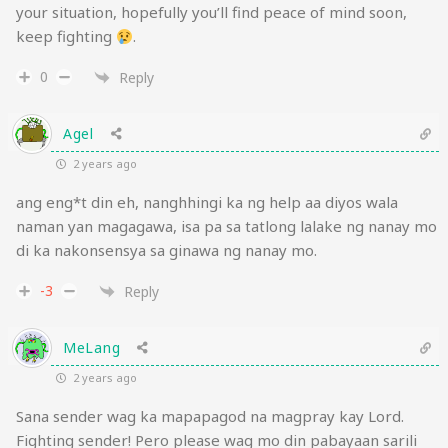
your situation, hopefully you’ll find peace of mind soon,
keep fighting
.
0
Reply
Agel
2 years ago
ang eng*t din eh, nanghhingi ka ng help aa diyos wala
naman yan magagawa, isa pa sa tatlong lalake ng nanay mo
di ka nakonsensya sa ginawa ng nanay mo.
-3
Reply
MeLang
2 years ago
Sana sender wag ka mapapagod na magpray kay Lord.
Fighting sender! Pero please wag mo din pabayaan sarili