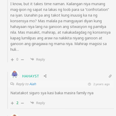
I know, but it takes time naman. Kailangan niya munang
mag-ipon ng sapat na lakas ng loob para sa “confrotation”
na iyan. Uunahin pa ang takot kung inuusig ka na ng
konsensya mo? Mas malala pa mangyayari diyan kung
hahayaan niya lang na ganoon ang sitwasyon ng pamilya
nila. Mas masakit, mahirap, at nakakadagdag ng konsensya
kapag lumilipas ang araw na nakikita niyang ganoon at
ganoon ang ginagawa ng mama niya. Mahirap magsisi sa
huli…
0
Reply
HAHAYST
Reply to
Aiah
2 years ago
Natatakot siguro sya kasi baka masira family nya
2
Reply