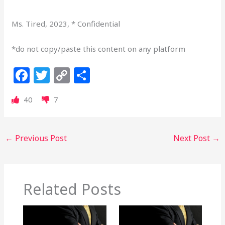
Ms. Tired, 2023, * Confidential
*do not copy/paste this content on any platform
F
T
C
S
a
w
o
h
40
7
c
itt
p
ar
e
e
y
e
b
r
Li
←
Previous Post
Next Post
→
o
n
o
k
k
Related Posts