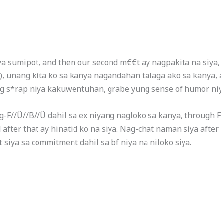
iya sumipot, and then our second m€€t ay nagpakita na siya,
4), unang kita ko sa kanya nagandahan talaga ako sa kanya,
ng s*rap niya kakuwentuhan, grabe yung sense of humor niy
F//Û//B//Û dahil sa ex niyang nagloko sa kanya, through F/
after that ay hinatid ko na siya. Nag-chat naman siya after
t siya sa commitment dahil sa bf niya na niloko siya.