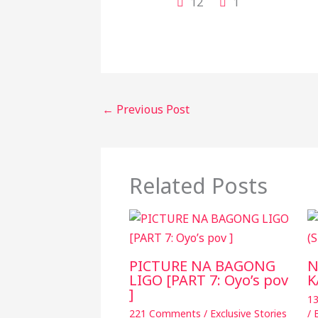
12
1
c
itt
p
ar
e
e
y
e
b
r
Li
o
n
o
k
←
Previous Post
k
Related Posts
PICTURE NA BAGONG
N
LIGO [PART 7: Oyo’s pov
K
]
1
221 Comments
/
Exclusive Stories
/