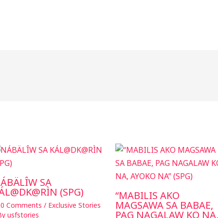
ÁBÄLÎW SA
ÁL@DK@RÌN (SPG)
“MABILIS AKO
MAGSAWA SA BABAE,
30 Comments
/
Exclusive Stories
PAG NAGALAW KO NA
 By
usfstories