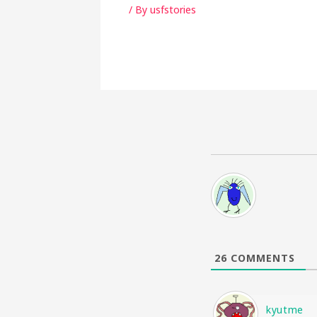
/ By
usfstories
26
COMMENTS
kyutme