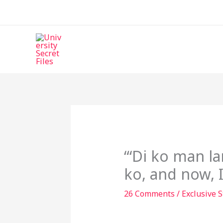
Skip
to
content
“‘Di ko man 
ko, and now, 
26 Comments
/
Exclusive S