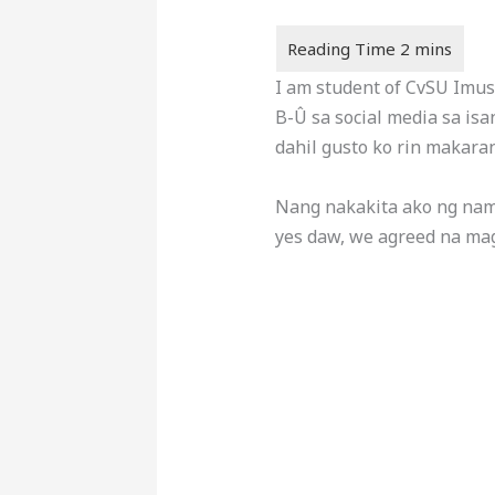
I am student of CvSU Imus,
B-Û sa social media sa isa
dahil gusto ko rin makara
Nang nakakita ako ng name
yes daw, we agreed na mag