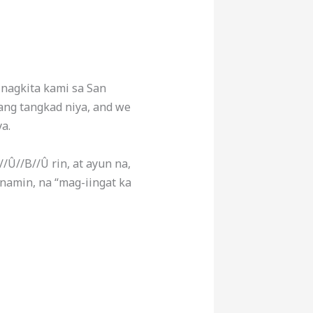
 nagkita kami sa San
 ang tangkad niya, and we
a.
/Û//B//Û rin, at ayun na,
 namin, na “mag-iingat ka