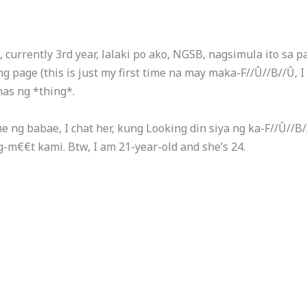
 currently 3rd year, lalaki po ako, NGSB, nagsimula ito sa
ng page (this is just my first time na may maka-F//Û//B//Û, I
nas ng *thing*.
 ng babae, I chat her, kung Looking din siya ng ka-F//Û//B/
-m€€t kami. Btw, I am 21-year-old and she’s 24.