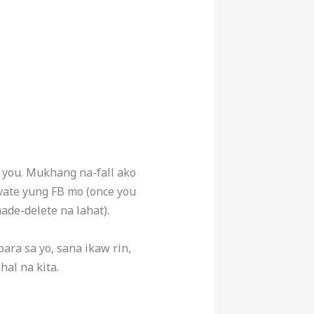
 you. Mukhang na-fall ako
tivate yung FB mo (once you
made-delete na lahat).
ara sa yo, sana ikaw rin,
al na kita.