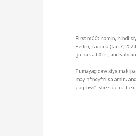
First m€€t namin, hindi s
Pedro, Laguna (Jan 7, 202
go na sa h0t€l, and sobra
Pumayag daw siya makipag-
may n*ngy*ri sa amin, and 
pag-uwi”, she said na tako