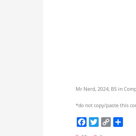
Mr. Nerd, 2024, BS in Comp
*do not copy/paste this co
F
T
C
S
a
w
o
h