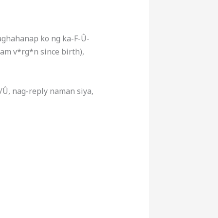
 paghahanap ko ng ka-F-Û-
 am v*rg*n since birth),
/Û, nag-reply naman siya,