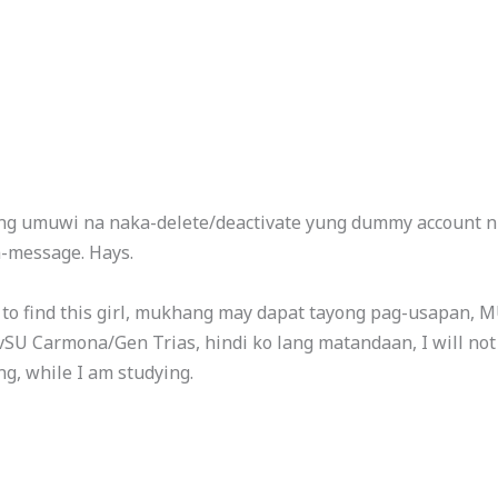
ong umuwi na naka-delete/deactivate yung dummy account n
a-message. Hays.
or to find this girl, mukhang may dapat tayong pag-usapa
vSU Carmona/Gen Trias, hindi ko lang matandaan, I will not t
ng, while I am studying.