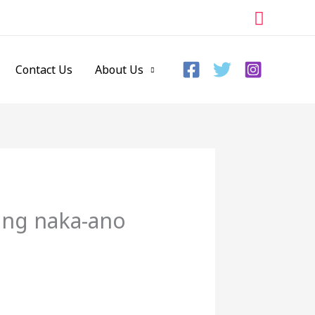
Search
Contact Us
About Us
 ng naka-ano