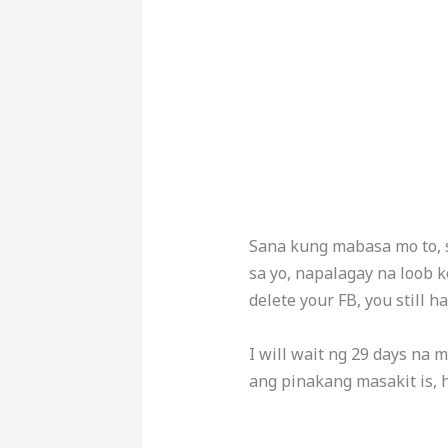
Sana kung mabasa mo to, s
sa yo, napalagay na loob k
delete your FB, you still h
I will wait ng 29 days na 
ang pinakang masakit is, 