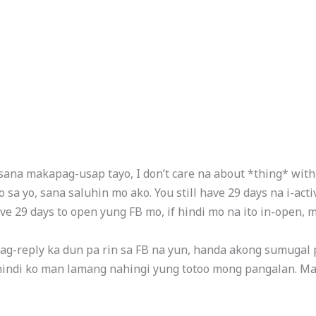
ana makapag-usap tayo, I don’t care na about *thing* with
o sa yo, sana saluhin mo ako. You still have 29 days na i-ac
ave 29 days to open yung FB mo, if hindi mo na ito in-open, 
mag-reply ka dun pa rin sa FB na yun, handa akong sumugal p
hindi ko man lamang nahingi yung totoo mong pangalan. Mah